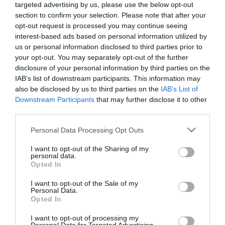
targeted advertising by us, please use the below opt-out
section to confirm your selection. Please note that after your
ΠΡΟΪΟΝΤΑ-ΥΠΗΡΕΣΙΕΣ
opt-out request is processed you may continue seeing
ΑΑΔΕ: Νέα υπηρεσία προς του
interest-based ads based on personal information utilized by
πολίτες από την Παρασκευή
us or personal information disclosed to third parties prior to
your opt-out. You may separately opt-out of the further
12.09.2024
disclosure of your personal information by third parties on the
IAB’s list of downstream participants. This information may
also be disclosed by us to third parties on the
IAB’s List of
Downstream Participants
that may further disclose it to other
third parties.
Please note that this website/app uses one or more Google
Personal Data Processing Opt Outs
services and may gather and store information including but
not limited to your visit or usage behaviour. You may click to
I want to opt-out of the Sharing of my
personal data.
grant or deny consent to Google and its third-party tags to
Opted In
use your data for below specified purposes in below Google
consent section.
I want to opt-out of the Sale of my
Personal Data.
Opted In
I want to opt-out of processing my