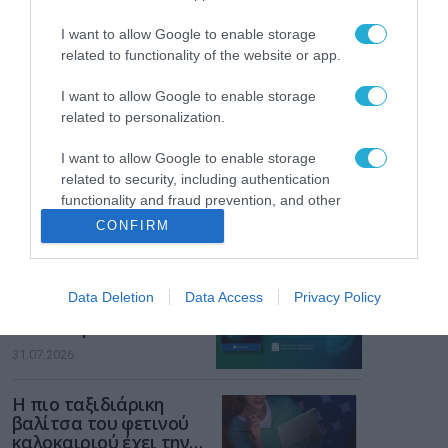
ενισχύει την ασφάλεια
31.07.2026
των παιδιών στο
I want to allow Google to enable storage
διαδίκτυο
related to functionality of the website or app.
ΑΑΔΕ: Διευκρινίσεις
για τα πρόστιμα σε
I want to allow Google to enable storage
παραβάσεις που
αφορούν τους ΦΗΜ
related to personalization.
31.07.2026
I want to allow Google to enable storage
Σ. Καλαφάτης: «Η
related to security, including authentication
Τεχνητή Νοημοσύνη
functionality and fraud prevention, and other
δεν είναι απλώς μια
user protection.
CONFIRM
νέα τεχνολογία, είναι
31.07.2026
μια νέα βιομηχανική
επανάσταση»
Νέος οδηγός του ΕΚΤ
Data Deletion
Data Access
Privacy Policy
για τη χρηματοδότηση
των ελληνικών
επιχειρήσεων στον
31.07.2026
χώρο της άμυνας
Η πιο ταξιδιάρικη
βαλίτσα του φετινού
καλοκαιριού έχει την