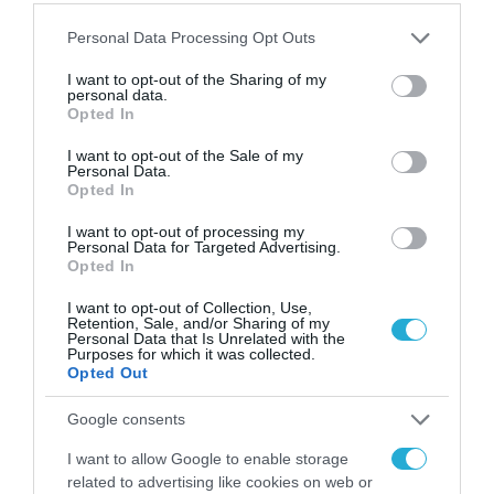
Please note that this website/app uses one or more Google
Personal Data Processing Opt Outs
ΕΝΕΡΓΕΙΑ
services and may gather and store information including but
Πώληση του 35% της ΔΕΠΑ
not limited to your visit or usage behaviour. You may click to
I want to opt-out of the Sharing of my
personal data.
ΕΜΠΟΡΙΑΣ Α.Ε. στο ΤΑΙΠΕΔ
grant or deny consent to Google and its third-party tags to
Opted In
use your data for below specified purposes in below Google
19.12.2024
consent section.
I want to opt-out of the Sale of my
Personal Data.
Opted In
I want to opt-out of processing my
Personal Data for Targeted Advertising.
Opted In
I want to opt-out of Collection, Use,
Retention, Sale, and/or Sharing of my
Personal Data that Is Unrelated with the
Purposes for which it was collected.
Opted Out
Google consents
ΕΞΑΓΟΡΕΣ - ΣΥΓΧΩΝΕΥΣΕΙΣ
I want to allow Google to enable storage
related to advertising like cookies on web or
HELLENiQ ENERGY: Συμφωνία για