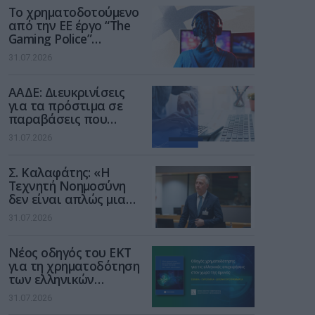
Το χρηματοδοτούμενο
από την ΕΕ έργο “The
Gaming Police”
ενισχύει την ασφάλεια
31.07.2026
των παιδιών στο
διαδίκτυο
ΑΑΔΕ: Διευκρινίσεις
για τα πρόστιμα σε
παραβάσεις που
αφορούν τους ΦΗΜ
31.07.2026
Σ. Καλαφάτης: «Η
Τεχνητή Νοημοσύνη
δεν είναι απλώς μια
νέα τεχνολογία, είναι
31.07.2026
μια νέα βιομηχανική
επανάσταση»
Νέος οδηγός του ΕΚΤ
για τη χρηματοδότηση
των ελληνικών
επιχειρήσεων στον
31.07.2026
χώρο της άμυνας