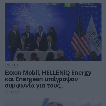
ΕΝΕΡΓΕΙΑ
Exxon Mobil, HELLENiQ Energy
και Energean υπέγραψαν
συμφωνία για τους
υδρογονάνθρακες στο Ιόνιο
06.11.2025