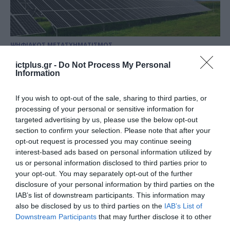
ΨΗΦΙΑΚΟΣ ΜΕΤΑΣΧΗΜΑΤΙΣΜΟΣ
Τα ελληνικά διυλιστήρια
ictplus.gr -
Do Not Process My Personal
επενδύουν 4 δισ. ευρώ για τον
Information
πράσινο και ψηφιακό
If you wish to opt-out of the sale, sharing to third parties, or
μετασχηματισμό τους
07.01.2025
processing of your personal or sensitive information for
targeted advertising by us, please use the below opt-out
section to confirm your selection. Please note that after your
opt-out request is processed you may continue seeing
interest-based ads based on personal information utilized by
us or personal information disclosed to third parties prior to
your opt-out. You may separately opt-out of the further
disclosure of your personal information by third parties on the
IAB’s list of downstream participants. This information may
also be disclosed by us to third parties on the
IAB’s List of
Downstream Participants
that may further disclose it to other
third parties.