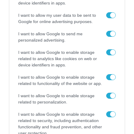
device identifiers in apps.
εξαγορά του 50% του μετοχικού
κεφαλαίου της Elpedison B.V.
I want to allow my user data to be sent to
Google for online advertising purposes.
09.12.2024
I want to allow Google to send me
personalized advertising.
I want to allow Google to enable storage
related to analytics like cookies on web or
device identifiers in apps.
I want to allow Google to enable storage
related to functionality of the website or app.
I want to allow Google to enable storage
related to personalization.
ΕΠΙΧΕΙΡΗΣΕΙΣ
I want to allow Google to enable storage
HELLENiQ ENERGY: Εξαγορά νέου
related to security, including authentication
χαρτοφυλακίου έργων ΑΠΕ 110
functionality and fraud prevention, and other
user protection.