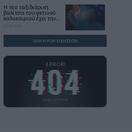
Η πιο ταξιδιάρικη
βαλίτσα του φετινού
καλοκαιριού έχει την
υπογραφή της Xiaomi
31.07.2026
ΟΛΗ Η ΡΟΗ ΕΙΔΗΣΕΩΝ