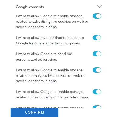
Το χρηματοδοτούμενο
Google consents
από την ΕΕ έργο “The
Gaming Police”
I want to allow Google to enable storage
ενισχύει την ασφάλεια
related to advertising like cookies on web or
31.07.2026
των παιδιών στο
device identifiers in apps.
διαδίκτυο
ΑΑΔΕ: Διευκρινίσεις
I want to allow my user data to be sent to
για τα πρόστιμα σε
Google for online advertising purposes.
παραβάσεις που
αφορούν τους ΦΗΜ
31.07.2026
I want to allow Google to send me
personalized advertising.
Σ. Καλαφάτης: «Η
Τεχνητή Νοημοσύνη
I want to allow Google to enable storage
δεν είναι απλώς μια
related to analytics like cookies on web or
νέα τεχνολογία, είναι
device identifiers in apps.
31.07.2026
μια νέα βιομηχανική
επανάσταση»
I want to allow Google to enable storage
Νέος οδηγός του ΕΚΤ
related to functionality of the website or app.
για τη χρηματοδότηση
των ελληνικών
I want to allow Google to enable storage
επιχειρήσεων στον
31.07.2026
CONFIRM
related to personalization.
χώρο της άμυνας