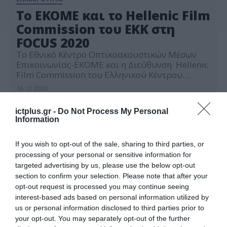
Το ΕΚΟΜΕ και το Hellenic Film
Commission του ΕΚΚ στη
FOCUS 2020
Το Εθνικό Κέντρο Οπτικοακουστικών Μέσων
Επικοινωνίας-ΕΚΟΜΕ και η Διεύθυνση Hellenic
Film Commission του Ελληνικού Κέντρου
Κινηματογράφου συμμετέχουν στην έκθεση
16.12.2020
FOCUS 2020, την ετήσια διεθνή συνάντηση
εταιρειών οπτικοακουστικής παραγωγής στο
ictplus.gr -
Do Not Process My Personal
Λονδίνο, που φέτος – λόγω των μέτρων για την
Information
καταπολέμηση της πανδημίας – διεξάγεται
διαδικτυακά, από τις 15 έως τις 17 Δεκεμβρίου,
2020. Μέσα από το […]
If you wish to opt-out of the sale, sharing to third parties, or
processing of your personal or sensitive information for
targeted advertising by us, please use the below opt-out
section to confirm your selection. Please note that after your
opt-out request is processed you may continue seeing
interest-based ads based on personal information utilized by
us or personal information disclosed to third parties prior to
your opt-out. You may separately opt-out of the further