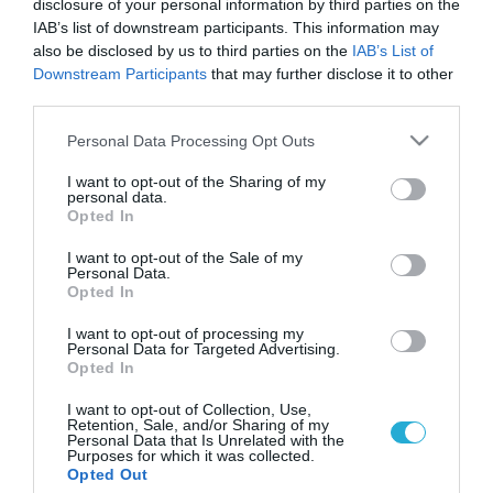
disclosure of your personal information by third parties on the
IAB’s list of downstream participants. This information may
also be disclosed by us to third parties on the
IAB’s List of
Downstream Participants
that may further disclose it to other
third parties.
Please note that this website/app uses one or more Google
Personal Data Processing Opt Outs
services and may gather and store information including but
not limited to your visit or usage behaviour. You may click to
I want to opt-out of the Sharing of my
personal data.
grant or deny consent to Google and its third-party tags to
Opted In
use your data for below specified purposes in below Google
consent section.
I want to opt-out of the Sale of my
Personal Data.
Opted In
I want to opt-out of processing my
Personal Data for Targeted Advertising.
Opted In
I want to opt-out of Collection, Use,
Retention, Sale, and/or Sharing of my
Personal Data that Is Unrelated with the
Purposes for which it was collected.
ΡΟΗ ΕΙΔΗΣΕΩΝ
Opted Out