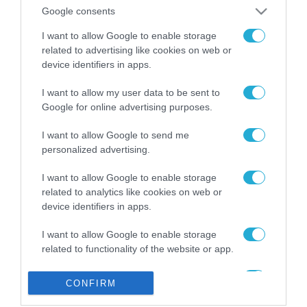
από την ΕΕ έργο “The
Google consents
Gaming Police”
ενισχύει την ασφάλεια
I want to allow Google to enable storage
31.07.2026
των παιδιών στο
related to advertising like cookies on web or
διαδίκτυο
device identifiers in apps.
ΑΑΔΕ: Διευκρινίσεις
για τα πρόστιμα σε
I want to allow my user data to be sent to
παραβάσεις που
Google for online advertising purposes.
αφορούν τους ΦΗΜ
31.07.2026
I want to allow Google to send me
personalized advertising.
Σ. Καλαφάτης: «Η
Τεχνητή Νοημοσύνη
δεν είναι απλώς μια
I want to allow Google to enable storage
νέα τεχνολογία, είναι
related to analytics like cookies on web or
31.07.2026
μια νέα βιομηχανική
device identifiers in apps.
επανάσταση»
Νέος οδηγός του ΕΚΤ
I want to allow Google to enable storage
για τη χρηματοδότηση
related to functionality of the website or app.
των ελληνικών
επιχειρήσεων στον
31.07.2026
I want to allow Google to enable storage
χώρο της άμυνας
CONFIRM
related to personalization.