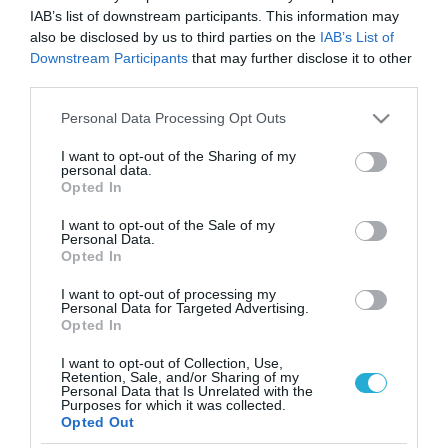
IAB’s list of downstream participants. This information may
also be disclosed by us to third parties on the
IAB’s List of
Downstream Participants
that may further disclose it to other
third parties.
Please note that this website/app uses one or more Google
Personal Data Processing Opt Outs
services and may gather and store information including but
not limited to your visit or usage behaviour. You may click to
I want to opt-out of the Sharing of my
personal data.
grant or deny consent to Google and its third-party tags to
Opted In
use your data for below specified purposes in below Google
consent section.
I want to opt-out of the Sale of my
Personal Data.
Opted In
I want to opt-out of processing my
Personal Data for Targeted Advertising.
Opted In
I want to opt-out of Collection, Use,
Retention, Sale, and/or Sharing of my
Personal Data that Is Unrelated with the
ΡΟΗ ΕΙΔΗΣΕΩΝ
Purposes for which it was collected.
Opted Out
Το χρηματοδοτούμενο