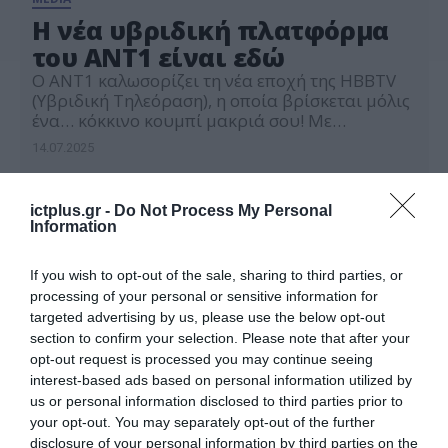
Η νέα υβριδική πλατφόρμα
του ΑΝΤ1 είναι εδώ
Ο ΑΝΤ1 καλωσορίζει τη νέα εποχή της HBBTV
(Υβριδική Τηλεόραση), η οποία βρίσκεται μόλις
ένα… κόκκινο κουμπί μακριά σου! Με
εντυπωσιακό design, πλούσιο περιεχόμενο και
14.07.2025
εύχρηστο μενού, ο ΑΝΤ1 ανανεώνει την HBBTV
εμπειρία των τηλεθεατών και προσφέρει μία
σύγχρονη, on-demand τηλεοπτική εμπειρία. Το
ictplus.gr -
Do Not Process My Personal
μόνο που έχουν να κάνουν οι τηλεθεατές που
Information
διαθέτουν έξυπνη τηλεόραση (smart […]
If you wish to opt-out of the sale, sharing to third parties, or
processing of your personal or sensitive information for
targeted advertising by us, please use the below opt-out
section to confirm your selection. Please note that after your
opt-out request is processed you may continue seeing
interest-based ads based on personal information utilized by
us or personal information disclosed to third parties prior to
your opt-out. You may separately opt-out of the further
disclosure of your personal information by third parties on the