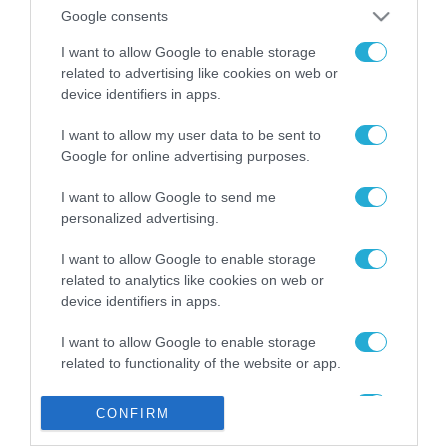
από την ΕΕ έργο “The
Google consents
Gaming Police”
ενισχύει την ασφάλεια
I want to allow Google to enable storage
31.07.2026
των παιδιών στο
related to advertising like cookies on web or
διαδίκτυο
device identifiers in apps.
ΑΑΔΕ: Διευκρινίσεις
για τα πρόστιμα σε
I want to allow my user data to be sent to
παραβάσεις που
Google for online advertising purposes.
αφορούν τους ΦΗΜ
31.07.2026
I want to allow Google to send me
personalized advertising.
Σ. Καλαφάτης: «Η
Τεχνητή Νοημοσύνη
δεν είναι απλώς μια
I want to allow Google to enable storage
νέα τεχνολογία, είναι
related to analytics like cookies on web or
31.07.2026
μια νέα βιομηχανική
device identifiers in apps.
επανάσταση»
Νέος οδηγός του ΕΚΤ
I want to allow Google to enable storage
για τη χρηματοδότηση
related to functionality of the website or app.
των ελληνικών
επιχειρήσεων στον
31.07.2026
I want to allow Google to enable storage
χώρο της άμυνας
CONFIRM
related to personalization.