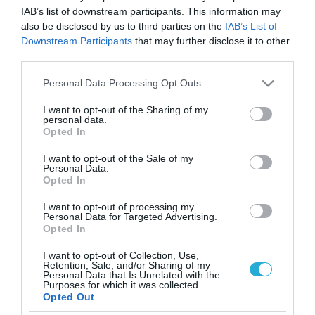
IAB’s list of downstream participants. This information may
also be disclosed by us to third parties on the
IAB’s List of
Downstream Participants
that may further disclose it to other
third parties.
Please note that this website/app uses one or more Google
Personal Data Processing Opt Outs
services and may gather and store information including but
not limited to your visit or usage behaviour. You may click to
I want to opt-out of the Sharing of my
personal data.
grant or deny consent to Google and its third-party tags to
Opted In
use your data for below specified purposes in below Google
consent section.
I want to opt-out of the Sale of my
Personal Data.
Opted In
I want to opt-out of processing my
Personal Data for Targeted Advertising.
Opted In
I want to opt-out of Collection, Use,
Retention, Sale, and/or Sharing of my
Personal Data that Is Unrelated with the
ΡΟΗ ΕΙΔΗΣΕΩΝ
Purposes for which it was collected.
Opted Out
Το χρηματοδοτούμενο