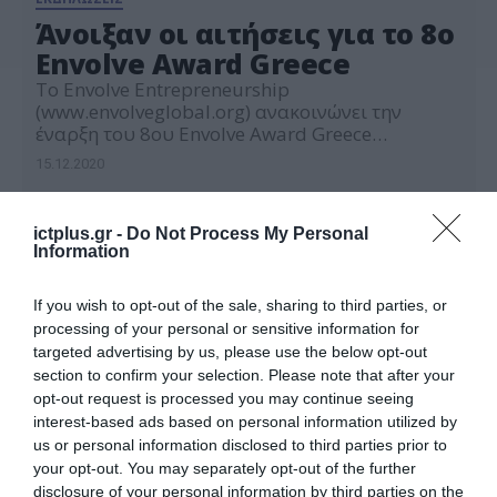
Άνοιξαν οι αιτήσεις για το 8ο
Envolve Award Greece
Το Envolve Entrepreneurship
(www.envolveglobal.org) ανακοινώνει την
έναρξη του 8ου Envolve Award Greece
προσκαλώντας επιχειρηματίες και ομάδες από
15.12.2020
όλη την Ελλάδα να καταθέσουν την αίτησή τους.
Κάθε νικητής κερδίζει υποστήριξη 360 μοιρών,
μέσω άτοκης χρηματοδότησης, καθοδήγησης
ictplus.gr -
Do Not Process My Personal
και υπηρεσιών επιχειρηματικής υποστήριξης
Information
από το ευρύ δίκτυο συνεργατών του Envolve. Η
κριτική επιτροπή αναζητά επιχειρηματικά
If you wish to opt-out of the sale, sharing to third parties, or
σχέδια που επιδεικνύουν καινοτομία, […]
processing of your personal or sensitive information for
targeted advertising by us, please use the below opt-out
section to confirm your selection. Please note that after your
opt-out request is processed you may continue seeing
interest-based ads based on personal information utilized by
us or personal information disclosed to third parties prior to
your opt-out. You may separately opt-out of the further
disclosure of your personal information by third parties on the