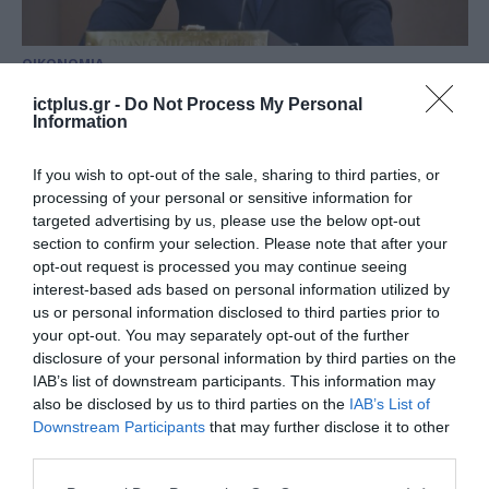
ΟΙΚΟΝΟΜΙΑ
“Χάρτινος Δράκος”: Η ΑΑΔΕ
ictplus.gr -
Do Not Process My Personal
εξάρθρωσε δίκτυο
Information
φοροδιαφυγής 287 κινέζικων
If you wish to opt-out of the sale, sharing to third parties, or
επιχειρήσεων
18.07.2024
processing of your personal or sensitive information for
targeted advertising by us, please use the below opt-out
section to confirm your selection. Please note that after your
opt-out request is processed you may continue seeing
interest-based ads based on personal information utilized by
us or personal information disclosed to third parties prior to
your opt-out. You may separately opt-out of the further
disclosure of your personal information by third parties on the
IAB’s list of downstream participants. This information may
also be disclosed by us to third parties on the
IAB’s List of
Downstream Participants
that may further disclose it to other
third parties.
Please note that this website/app uses one or more Google