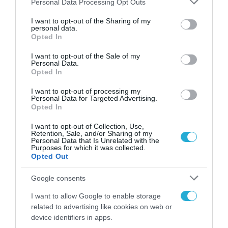
Personal Data Processing Opt Outs
ΨΗΦΙΑΚΗ ΣΤΡΑΤΗΓΙΚΗ
services and may gather and store information including but
Χατζηδάκης: Στο 90% η ένταξη
not limited to your visit or usage behaviour. You may click to
I want to opt-out of the Sharing of my
personal data.
των επιχειρήσεων στο
grant or deny consent to Google and its third-party tags to
Opted In
use your data for below specified purposes in below Google
πρόγραμμα σύνδεσης POS με
consent section.
I want to opt-out of the Sale of my
ταμειακές μηχανές
Personal Data.
02.04.2024
Opted In
I want to opt-out of processing my
Personal Data for Targeted Advertising.
Opted In
I want to opt-out of Collection, Use,
Retention, Sale, and/or Sharing of my
Personal Data that Is Unrelated with the
Purposes for which it was collected.
Opted Out
Google consents
I want to allow Google to enable storage
related to advertising like cookies on web or
device identifiers in apps.