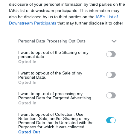
disclosure of your personal information by third parties on the
IAB’s list of downstream participants. This information may
also be disclosed by us to third parties on the
IAB’s List of
Downstream Participants
that may further disclose it to other
third parties.
Please note that this website/app uses one or more Google
Personal Data Processing Opt Outs
services and may gather and store information including but
not limited to your visit or usage behaviour. You may click to
I want to opt-out of the Sharing of my
personal data.
grant or deny consent to Google and its third-party tags to
Opted In
use your data for below specified purposes in below Google
consent section.
I want to opt-out of the Sale of my
Personal Data.
Opted In
I want to opt-out of processing my
Personal Data for Targeted Advertising.
Opted In
I want to opt-out of Collection, Use,
Retention, Sale, and/or Sharing of my
Personal Data that Is Unrelated with the
Purposes for which it was collected.
Opted Out