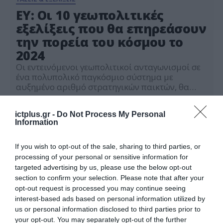
ΕΥ: Οι 10 γεωπολιτικές
εξελίξεις που θα επηρεάσουν
την πορεία του κόσμου το
2024
Οι εντεινόμενοι γεωπολιτικοί ανταγωνισμοί σε
ένα πολυπολικό παγκόσμιο σύστημα με
αυξημένο αριθμό στρατηγικών παικτών, θα
υποχρεώσουν κυβερνήσεις και επιχειρήσεις να
16.01.2024
δώσουν μεγαλύτερη έμφαση στην οικοδόμηση
ictplus.gr -
Do Not Process My Personal
ανθεκτικότητας απέναντι σε αναδυόμενους
Information
κινδύνους, το 2024. Σε ένα περιβάλλον
«παγιωμένης ρευστότητας», οι 10
μετασχηματιστικές τάσεις που θα
If you wish to opt-out of the sale, sharing to third parties, or
διαμορφώσουν το 2024, σύμφωνα με την
processing of your personal or sensitive information for
τελευταία έκδοση της τακτικής έκθεσης της […]
targeted advertising by us, please use the below opt-out
section to confirm your selection. Please note that after your
opt-out request is processed you may continue seeing
interest-based ads based on personal information utilized by
us or personal information disclosed to third parties prior to
your opt-out. You may separately opt-out of the further