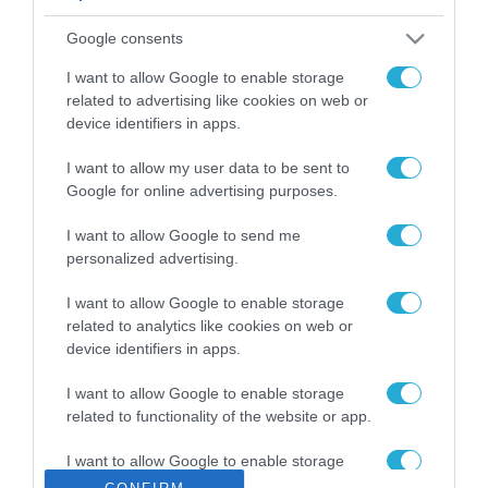
ΡΟΗ ΕΙΔΗΣΕΩΝ
Google consents
Το χρηματοδοτούμενο
από την ΕΕ έργο “The
I want to allow Google to enable storage
Gaming Police”
related to advertising like cookies on web or
ενισχύει την ασφάλεια
device identifiers in apps.
31.07.2026
των παιδιών στο
διαδίκτυο
I want to allow my user data to be sent to
ΑΑΔΕ: Διευκρινίσεις
Google for online advertising purposes.
για τα πρόστιμα σε
παραβάσεις που
I want to allow Google to send me
αφορούν τους ΦΗΜ
31.07.2026
personalized advertising.
Σ. Καλαφάτης: «Η
I want to allow Google to enable storage
Τεχνητή Νοημοσύνη
related to analytics like cookies on web or
δεν είναι απλώς μια
device identifiers in apps.
νέα τεχνολογία, είναι
31.07.2026
μια νέα βιομηχανική
I want to allow Google to enable storage
επανάσταση»
related to functionality of the website or app.
Νέος οδηγός του ΕΚΤ
για τη χρηματοδότηση
I want to allow Google to enable storage
των ελληνικών
related to personalization.