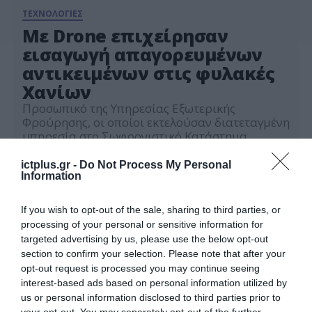
ΤΕΧΝΟΛΟΓΙΕΣ
Με Drone επιχείρησαν
εισαγωγή απαγορευμένων
αντικειμένων στις φυλακές
Χανίων
Προσωπικό της Υπηρεσίας Εξωτερικής
Φρούρησης, οι οποίοι εκτελούσαν διατεταγμένη
υπηρεσία στο Σωφρονιστικό Κατάστημα
Χανίων, εντόπισαν απογευματινές ώρες της 6ης
09.06.2026
Ιουνίου 2026, μη επανδρωμένο αεροσκάφος
ictplus.gr -
Do Not Process My Personal
(drone) να προσεγγίζει τις εγκαταστάσεις με
Information
κατεύθυνση προς τους χώρους προαυλισμού.
Κατόπιν ενεργοποίησης του συστήματος αντι-
If you wish to opt-out of the sale, sharing to third parties, or
drone, επετεύχθη η εξουδετέρωση του drone
processing of your personal or sensitive information for
και η πτώση του, πλησίον σκοπιάς του
targeted advertising by us, please use the below opt-out
Καταστήματος, ενώ στη […]
section to confirm your selection. Please note that after your
opt-out request is processed you may continue seeing
interest-based ads based on personal information utilized by
us or personal information disclosed to third parties prior to