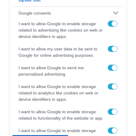
Opted Out
ΡΟΗ ΕΙΔΗΣΕΩΝ
Google consents
Το χρηματοδοτούμενο
I want to allow Google to enable storage
από την ΕΕ έργο “The
related to advertising like cookies on web or
Gaming Police”
device identifiers in apps.
ενισχύει την ασφάλεια
31.07.2026
των παιδιών στο
I want to allow my user data to be sent to
διαδίκτυο
ΑΑΔΕ: Διευκρινίσεις
Google for online advertising purposes.
για τα πρόστιμα σε
παραβάσεις που
I want to allow Google to send me
αφορούν τους ΦΗΜ
personalized advertising.
31.07.2026
I want to allow Google to enable storage
Σ. Καλαφάτης: «Η
related to analytics like cookies on web or
Τεχνητή Νοημοσύνη
device identifiers in apps.
δεν είναι απλώς μια
νέα τεχνολογία, είναι
31.07.2026
I want to allow Google to enable storage
μια νέα βιομηχανική
επανάσταση»
related to functionality of the website or app.
Νέος οδηγός του ΕΚΤ
για τη χρηματοδότηση
I want to allow Google to enable storage