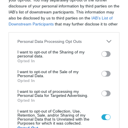
your opt-out. You may separately opt-out of the further
disclosure of your personal information by third parties on the
IAB’s list of downstream participants. This information may
also be disclosed by us to third parties on the
IAB’s List of
Downstream Participants
that may further disclose it to other
third parties.
Please note that this website/app uses one or more Google
Personal Data Processing Opt Outs
services and may gather and store information including but
not limited to your visit or usage behaviour. You may click to
I want to opt-out of the Sharing of my
personal data.
grant or deny consent to Google and its third-party tags to
Opted In
use your data for below specified purposes in below Google
consent section.
I want to opt-out of the Sale of my
Personal Data.
Opted In
I want to opt-out of processing my
Personal Data for Targeted Advertising.
Opted In
I want to opt-out of Collection, Use,
Retention, Sale, and/or Sharing of my
Personal Data that Is Unrelated with the
Purposes for which it was collected.