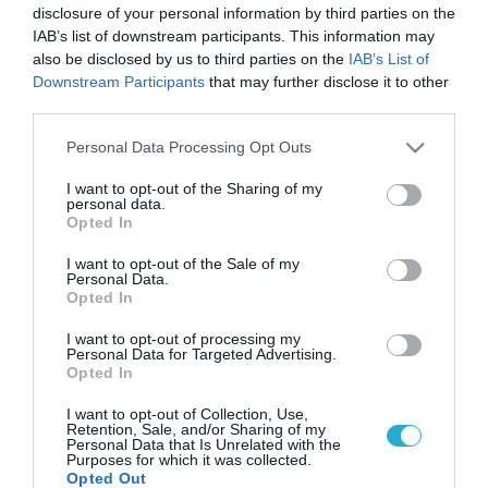
disclosure of your personal information by third parties on the
IAB’s list of downstream participants. This information may
also be disclosed by us to third parties on the
IAB’s List of
Downstream Participants
that may further disclose it to other
third parties.
Please note that this website/app uses one or more Google
Personal Data Processing Opt Outs
services and may gather and store information including but
not limited to your visit or usage behaviour. You may click to
I want to opt-out of the Sharing of my
personal data.
grant or deny consent to Google and its third-party tags to
Opted In
use your data for below specified purposes in below Google
consent section.
I want to opt-out of the Sale of my
Personal Data.
Opted In
I want to opt-out of processing my
Personal Data for Targeted Advertising.
Opted In
I want to opt-out of Collection, Use,
Retention, Sale, and/or Sharing of my
Personal Data that Is Unrelated with the
Purposes for which it was collected.
Opted Out