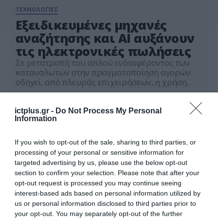
ΤΕΧΝΟΛΟΓΙΕΣ
Εξειδικευμένες μηχανές
αναζήτησης και ΑΙ αυξάνουν
τις ηλεκτρονικές πωλήσεις
Σε μετατροπή του απλού ενδιαφέροντος των
καταναλωτών στην πραγματοποίηση αγορών
οδηγεί, από πλευράς επιχειρήσεων, η χρήση
εξειδικευμένης πλατφόρμας μηχανής
08.11.2021
αναζήτησης σε συνδυασμό με την εκμετάλλευση
και της τεχνητής νοημοσύνης (ΑΙ). Με τον τρόπο
ictplus.gr -
Do Not Process My Personal
Information
αυτό οι πωλήσεις των επιχειρήσεων ανάλογα
τον κλάδο αυξάνονται ακόμη και άνω του 30%.
Ειδικότερα, σε ανακοίνωση της Generation Y-
If you wish to opt-out of the sale, sharing to third parties, or
International eBusiness Hub, […]
processing of your personal or sensitive information for
targeted advertising by us, please use the below opt-out
section to confirm your selection. Please note that after your
opt-out request is processed you may continue seeing
interest-based ads based on personal information utilized by
us or personal information disclosed to third parties prior to
your opt-out. You may separately opt-out of the further