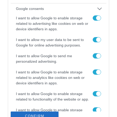
ΡΟΗ ΕΙΔΗΣΕΩΝ
Google consents
Το χρηματοδοτούμενο
από την ΕΕ έργο “The
I want to allow Google to enable storage
Gaming Police”
related to advertising like cookies on web or
ενισχύει την ασφάλεια
31.07.2026
device identifiers in apps.
των παιδιών στο
διαδίκτυο
I want to allow my user data to be sent to
ΑΑΔΕ: Διευκρινίσεις
για τα πρόστιμα σε
Google for online advertising purposes.
παραβάσεις που
αφορούν τους ΦΗΜ
I want to allow Google to send me
31.07.2026
personalized advertising.
Σ. Καλαφάτης: «Η
I want to allow Google to enable storage
Τεχνητή Νοημοσύνη
related to analytics like cookies on web or
δεν είναι απλώς μια
device identifiers in apps.
νέα τεχνολογία, είναι
31.07.2026
μια νέα βιομηχανική
I want to allow Google to enable storage
επανάσταση»
related to functionality of the website or app.
Νέος οδηγός του ΕΚΤ
για τη χρηματοδότηση
των ελληνικών
I want to allow Google to enable storage
επιχειρήσεων στον
related to personalization.
CONFIRM