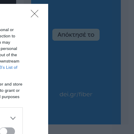
sonal or
ection to
ou may
 personal
out of the
 downstream
B’s List of
er and store
to grant or
ed purposes