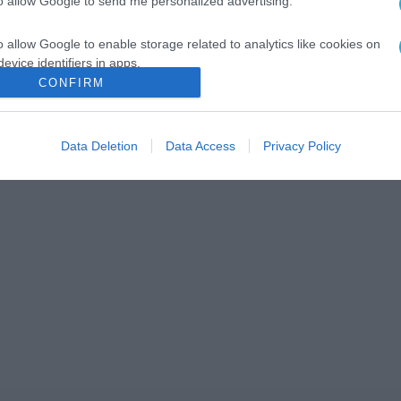
to allow Google to send me personalized advertising.
o allow Google to enable storage related to analytics like cookies on
evice identifiers in apps.
CONFIRM
o allow Google to enable storage related to functionality of the website
Data Deletion
Data Access
Privacy Policy
o allow Google to enable storage related to personalization.
o allow Google to enable storage related to security, including
cation functionality and fraud prevention, and other user protection.