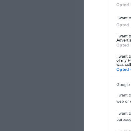
Opted 
I want t
Opted 
I want 
Advertis
Opted 
I want t
of my P
was col
Opted 
Google 
I want t
web or d
I want t
purpose