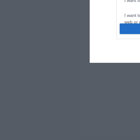
I want 
I want t
web or d
I want t
or app.
I want t
I want t
authenti