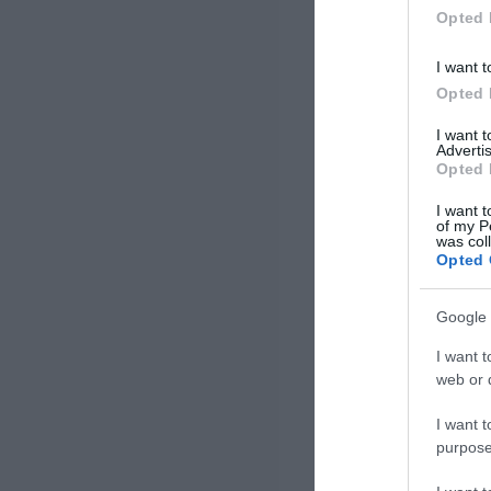
υλοποίησε […]
Opted 
I want t
Opted 
I want 
Advertis
Opted 
I want t
of my P
was col
Opted 
Google 
I want t
web or d
I want t
purpose