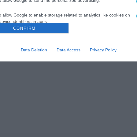
to allow Google to send me personalized advertising.
o allow Google to enable storage related to analytics like cookies on
evice identifiers in apps.
CONFIRM
o allow Google to enable storage related to functionality of the website
Data Deletion
Data Access
Privacy Policy
o allow Google to enable storage related to personalization.
o allow Google to enable storage related to security, including
cation functionality and fraud prevention, and other user protection.