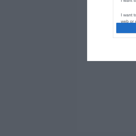
I want 
I want t
web or d
I want t
or app.
I want t
I want t
authenti