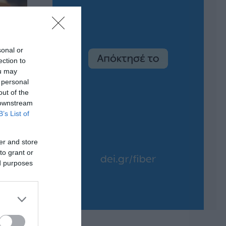
sonal or
ection to
ou may
 personal
out of the
 downstream
B’s List of
er and store
to grant or
ed purposes