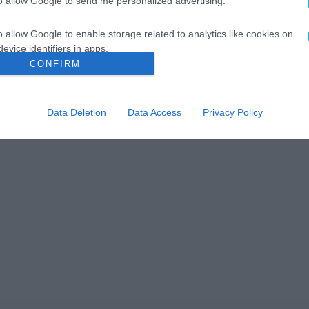
to allow Google to send me personalized advertising.
o allow Google to enable storage related to analytics like cookies on
evice identifiers in apps.
CONFIRM
o allow Google to enable storage related to functionality of the website
Data Deletion
Data Access
Privacy Policy
o allow Google to enable storage related to personalization.
o allow Google to enable storage related to security, including
cation functionality and fraud prevention, and other user protection.