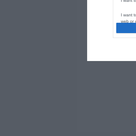
I want 
I want t
web or d
I want t
or app.
I want t
I want t
authenti