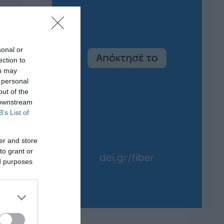
sonal or
ection to
ou may
 personal
out of the
 downstream
B’s List of
er and store
to grant or
ed purposes