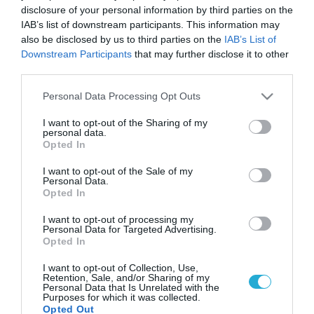
disclosure of your personal information by third parties on the
IAB’s list of downstream participants. This information may
also be disclosed by us to third parties on the
IAB’s List of
Downstream Participants
that may further disclose it to other
third parties.
Please note that this website/app uses one or more Google
Personal Data Processing Opt Outs
services and may gather and store information including but
not limited to your visit or usage behaviour. You may click to
I want to opt-out of the Sharing of my
personal data.
grant or deny consent to Google and its third-party tags to
Opted In
use your data for below specified purposes in below Google
consent section.
I want to opt-out of the Sale of my
Personal Data.
Opted In
I want to opt-out of processing my
Personal Data for Targeted Advertising.
Opted In
I want to opt-out of Collection, Use,
Retention, Sale, and/or Sharing of my
Personal Data that Is Unrelated with the
Purposes for which it was collected.
Opted Out