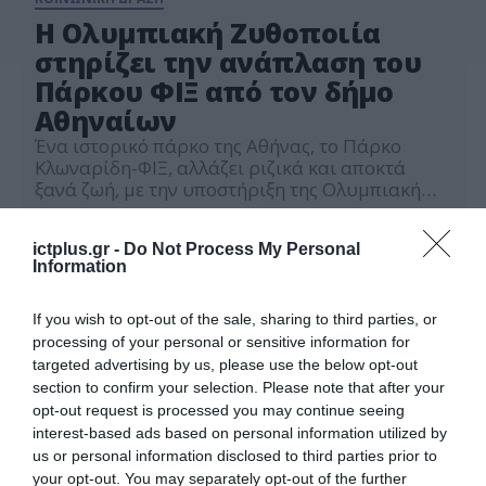
Η Ολυμπιακή Ζυθοποιία
στηρίζει την ανάπλαση του
Πάρκου ΦΙΞ από τον δήμο
Αθηναίων
Ένα ιστορικό πάρκο της Αθήνας, το Πάρκο
Κλωναρίδη-ΦΙΞ, αλλάζει ριζικά και αποκτά
ξανά ζωή, με την υποστήριξη της Ολυμπιακή
Ζυθοποιίας και της FIX Hellas. Μέσω του
25.02.2021
προγράμματος «Υιοθέτησε την πόλη σου», που
ictplus.gr -
Do Not Process My Personal
υλοποιείται από το Athens Partnership, η
Information
Ολυμπιακή Ζυθοποιία στηρίζει το έργο του
Δήμου Αθηναίων, με στόχο τη δημιουργία ενός
σύγχρονου, αειφόρου αστικού πάρκου, […]
If you wish to opt-out of the sale, sharing to third parties, or
processing of your personal or sensitive information for
targeted advertising by us, please use the below opt-out
section to confirm your selection. Please note that after your
opt-out request is processed you may continue seeing
interest-based ads based on personal information utilized by
us or personal information disclosed to third parties prior to
your opt-out. You may separately opt-out of the further