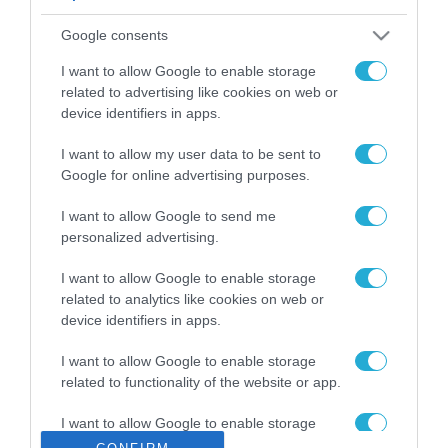
ΡΟΗ ΕΙΔΗΣΕΩΝ
Google consents
Το χρηματοδοτούμενο
από την ΕΕ έργο “The
I want to allow Google to enable storage
Gaming Police”
related to advertising like cookies on web or
ενισχύει την ασφάλεια
device identifiers in apps.
31.07.2026
των παιδιών στο
διαδίκτυο
I want to allow my user data to be sent to
ΑΑΔΕ: Διευκρινίσεις
Google for online advertising purposes.
για τα πρόστιμα σε
παραβάσεις που
I want to allow Google to send me
αφορούν τους ΦΗΜ
31.07.2026
personalized advertising.
Σ. Καλαφάτης: «Η
I want to allow Google to enable storage
Τεχνητή Νοημοσύνη
related to analytics like cookies on web or
δεν είναι απλώς μια
device identifiers in apps.
νέα τεχνολογία, είναι
31.07.2026
μια νέα βιομηχανική
I want to allow Google to enable storage
επανάσταση»
related to functionality of the website or app.
Νέος οδηγός του ΕΚΤ
για τη χρηματοδότηση
I want to allow Google to enable storage
των ελληνικών
related to personalization.