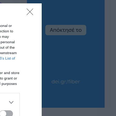
sonal or
ection to
ou may
 personal
out of the
 downstream
B’s List of
er and store
to grant or
ed purposes