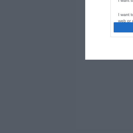
I want 
I want t
web or d
I want t
or app.
I want t
I want t
authenti