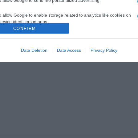
to allow Google to send me personalized advertising.
o allow Google to enable storage related to analytics like cookies on
evice identifiers in apps.
CONFIRM
o allow Google to enable storage related to functionality of the website
Data Deletion
Data Access
Privacy Policy
o allow Google to enable storage related to personalization.
o allow Google to enable storage related to security, including
cation functionality and fraud prevention, and other user protection.