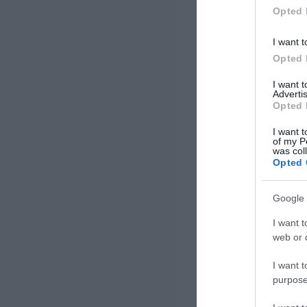
αυξήσει την πίεση στην […]
Opted 
I want t
Opted 
I want 
Advertis
Opted 
I want t
of my P
was col
Opted 
Google 
I want t
web or d
I want t
purpose