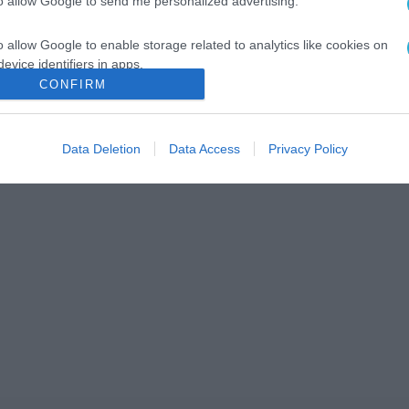
to allow Google to send me personalized advertising.
o allow Google to enable storage related to analytics like cookies on
evice identifiers in apps.
CONFIRM
o allow Google to enable storage related to functionality of the website
Data Deletion
Data Access
Privacy Policy
o allow Google to enable storage related to personalization.
o allow Google to enable storage related to security, including
cation functionality and fraud prevention, and other user protection.