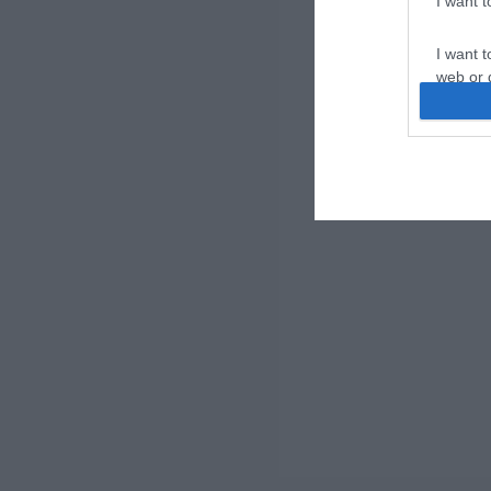
I want 
I want t
web or d
I want t
or app.
I want t
I want t
authenti