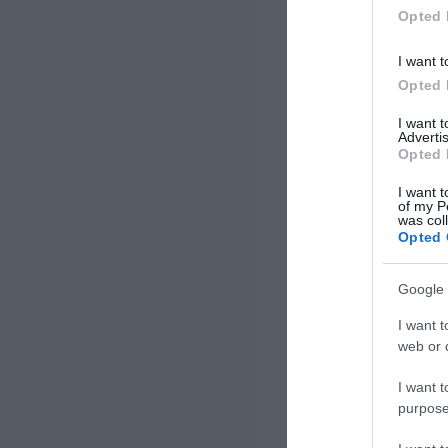
Opted 
I want t
Opted 
I want 
Advertis
Opted 
I want t
of my P
was col
Opted 
Google 
I want t
web or d
I want t
purpose