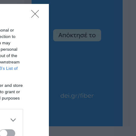
sonal or
ection to
ou may
 personal
out of the
 downstream
B’s List of
er and store
to grant or
ed purposes