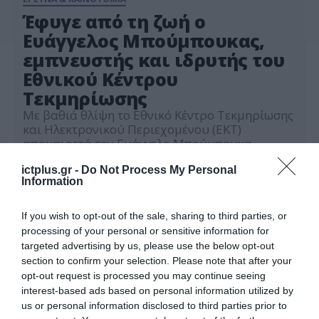
Έφυγε από τη ζωή ο
Ευάγγελος Μπούμπουκας,
εμπνευστής και ιδρυτής του
Εθνικού Κέντρου
Τεκμηρίωσης
Με βαθιά θλίψη το Εθνικό Κέντρο Τεκμηρίωσης
και Ηλεκτρονικού Περιεχομένου (ΕΚΤ)
αποχαιρετά τον Ευάγγελο Μπούμπουκα,
εμπνευστή, ιδρυτή και επί σειρά ετών
31.10.2025
Διευθυντή του oργανισμού. Ο Ε. Μπούμπουκας
ictplus.gr -
Do Not Process My Personal
Information
έφυγε από τη ζωή σε ηλικία 80 ετών, αφήνοντας
πίσω του μια σπουδαία παρακαταθήκη για τον
χώρο της έρευνας, της τεκμηρίωσης και της
If you wish to opt-out of the sale, sharing to third parties, or
καινοτομίας στη χώρα μας. Ως […]
processing of your personal or sensitive information for
targeted advertising by us, please use the below opt-out
section to confirm your selection. Please note that after your
opt-out request is processed you may continue seeing
interest-based ads based on personal information utilized by
us or personal information disclosed to third parties prior to