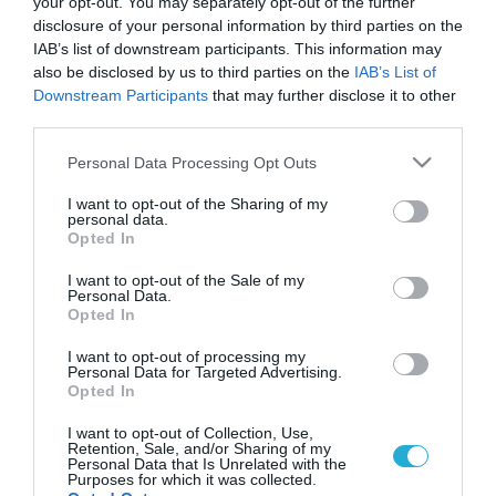
your opt-out. You may separately opt-out of the further
disclosure of your personal information by third parties on the
IAB’s list of downstream participants. This information may
also be disclosed by us to third parties on the
IAB’s List of
Downstream Participants
that may further disclose it to other
third parties.
Please note that this website/app uses one or more Google
Personal Data Processing Opt Outs
services and may gather and store information including but
not limited to your visit or usage behaviour. You may click to
I want to opt-out of the Sharing of my
personal data.
grant or deny consent to Google and its third-party tags to
Opted In
use your data for below specified purposes in below Google
consent section.
I want to opt-out of the Sale of my
Personal Data.
Opted In
I want to opt-out of processing my
Personal Data for Targeted Advertising.
Opted In
I want to opt-out of Collection, Use,
Retention, Sale, and/or Sharing of my
Personal Data that Is Unrelated with the
Purposes for which it was collected.