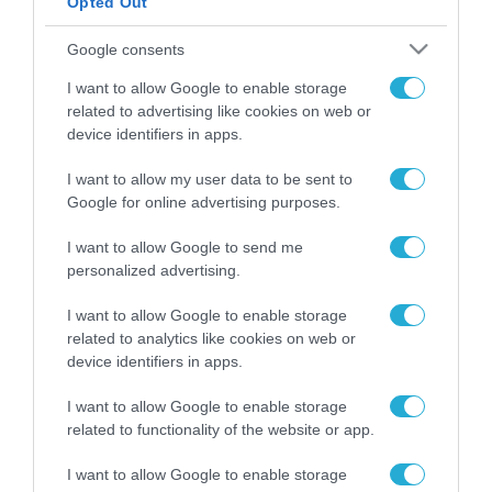
Opted Out
ΡΟΗ ΕΙΔΗΣΕΩΝ
Google consents
Το χρηματοδοτούμενο
I want to allow Google to enable storage
από την ΕΕ έργο “The
related to advertising like cookies on web or
Gaming Police”
device identifiers in apps.
ενισχύει την ασφάλεια
31.07.2026
των παιδιών στο
I want to allow my user data to be sent to
διαδίκτυο
Google for online advertising purposes.
ΑΑΔΕ: Διευκρινίσεις
για τα πρόστιμα σε
παραβάσεις που
I want to allow Google to send me
αφορούν τους ΦΗΜ
personalized advertising.
31.07.2026
I want to allow Google to enable storage
Σ. Καλαφάτης: «Η
related to analytics like cookies on web or
Τεχνητή Νοημοσύνη
device identifiers in apps.
δεν είναι απλώς μια
νέα τεχνολογία, είναι
31.07.2026
I want to allow Google to enable storage
μια νέα βιομηχανική
related to functionality of the website or app.
επανάσταση»
Νέος οδηγός του ΕΚΤ
I want to allow Google to enable storage
για τη χρηματοδότηση