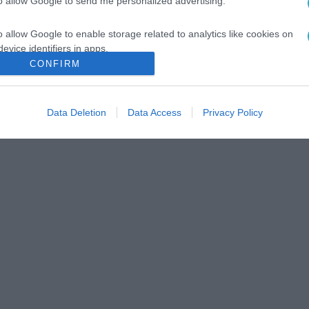
to allow Google to send me personalized advertising.
o allow Google to enable storage related to analytics like cookies on
evice identifiers in apps.
CONFIRM
o allow Google to enable storage related to functionality of the website
Data Deletion
Data Access
Privacy Policy
o allow Google to enable storage related to personalization.
o allow Google to enable storage related to security, including
cation functionality and fraud prevention, and other user protection.