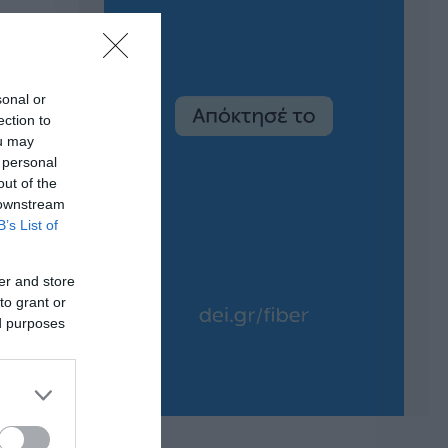
sonal or
ection to
ou may
 personal
out of the
 downstream
B’s List of
er and store
to grant or
ed purposes