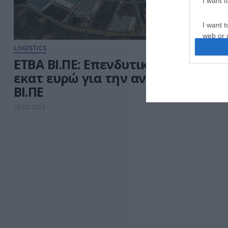
I want 
I want t
web or d
LOGISTICS
I want t
ΕΤΒΑ ΒΙ.ΠΕ: Επενδυτικό πλάνο 50
or app.
εκατ ευρώ για την αναβάθμιση 14
ΒΙ.ΠΕ
I want t
28.03.2023
I want t
authenti