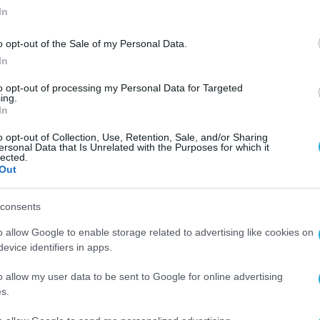
In
o opt-out of the Sale of my Personal Data.
In
ΥΠΟΔΟΜΕΣ
to opt-out of processing my Personal Data for Targeted
ing.
πό
«Πράσινο φως» στην ΕΤΒΑ για τ
In
ς
εκσυγχρονισμό και αναβάθμιση 
o opt-out of Collection, Use, Retention, Sale, and/or Sharing
Επιχειρηματικών Πάρκων,
ersonal Data that Is Unrelated with the Purposes for which it
lected.
προϋπολογισμού 50,4 εκατ. ευρ
09.10.2023
Out
consents
o allow Google to enable storage related to advertising like cookies on
evice identifiers in apps.
o allow my user data to be sent to Google for online advertising
s.