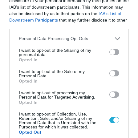
εκατ. ευρώ με υποστήριξη από
disclosure of your personal information by third parties on the
IAB’s list of downstream participants. This information may
το Ταμείο Ανάκαμψης
also be disclosed by us to third parties on the
IAB’s List of
26.06.2024
Downstream Participants
that may further disclose it to other
third parties.
Please note that this website/app uses one or more Google
Personal Data Processing Opt Outs
services and may gather and store information including but
not limited to your visit or usage behaviour. You may click to
I want to opt-out of the Sharing of my
personal data.
grant or deny consent to Google and its third-party tags to
Opted In
use your data for below specified purposes in below Google
consent section.
I want to opt-out of the Sale of my
Personal Data.
Opted In
I want to opt-out of processing my
Personal Data for Targeted Advertising.
Opted In
ΕΡΕΥΝΕΣ - ΜΕΛΕΤΕΣ
I want to opt-out of Collection, Use,
Η ΕΤΒΑ ΒΙ.ΠΕ Α.Ε., προχωρά στη
Retention, Sale, and/or Sharing of my
διερεύνηση διασύνδεσης των
Personal Data that Is Unrelated with the
Purposes for which it was collected.
Επιχειρηματικών Πάρκων (ΕΠ)
Opted Out