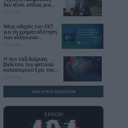
δεν είναι απλώς μια
νέα τεχνολογία, είναι
31.07.2026
μια νέα βιομηχανική
επανάσταση»
Νέος οδηγός του ΕΚΤ
για τη χρηματοδότηση
των ελληνικών
επιχειρήσεων στον
31.07.2026
χώρο της άμυνας
Η πιο ταξιδιάρικη
βαλίτσα του φετινού
καλοκαιριού έχει την
υπογραφή της Xiaomi
31.07.2026
ΟΛΗ Η ΡΟΗ ΕΙΔΗΣΕΩΝ