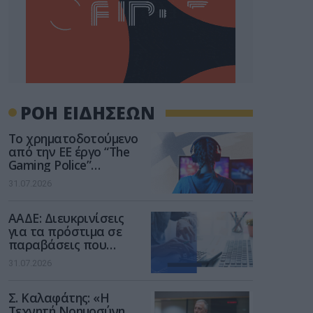
ΡΟΗ ΕΙΔΗΣΕΩΝ
Το χρηματοδοτούμενο
από την ΕΕ έργο “The
Gaming Police”
ενισχύει την ασφάλεια
31.07.2026
των παιδιών στο
διαδίκτυο
ΑΑΔΕ: Διευκρινίσεις
για τα πρόστιμα σε
παραβάσεις που
αφορούν τους ΦΗΜ
31.07.2026
Σ. Καλαφάτης: «Η
Τεχνητή Νοημοσύνη