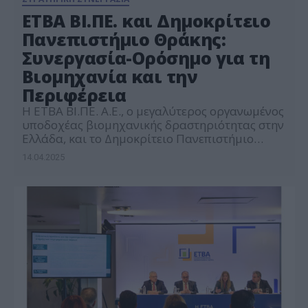
ΕΤΒΑ ΒΙ.ΠΕ. και Δημοκρίτειο
Πανεπιστήμιο Θράκης:
Συνεργασία-Ορόσημο για τη
Βιομηχανία και την
Περιφέρεια
Η ΕΤΒΑ ΒΙ.ΠΕ. Α.Ε., ο μεγαλύτερος οργανωμένος
υποδοχέας βιομηχανικής δραστηριότητας στην
Ελλάδα, και το Δημοκρίτειο Πανεπιστήμιο
Θράκης, υπέγραψαν τη Δευτέρα, 14 Απριλίου,
14.04.2025
Μνημόνιο Συνεργασίας, σηματοδοτώντας την
έναρξη μιας στρατηγικής σύμπραξης που
στοχεύει στην ενίσχυση της διασύνδεσης της
ακαδημαϊκής κοινότητας με τη βιομηχανία. Η
συνεργασία αυτή, φιλοδοξεί να δημιουργήσει
ένα δυναμικό οικοσύστημα, ικανό να
προσφέρει νέες […]