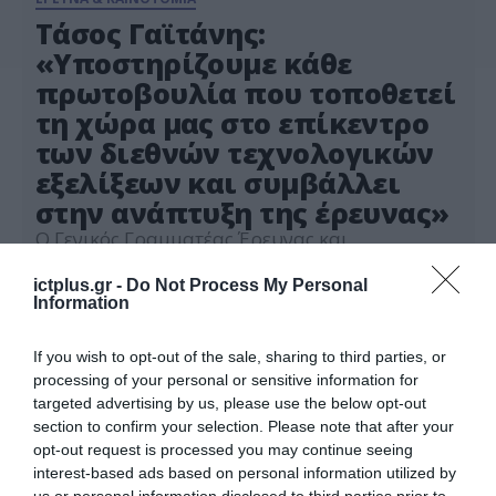
Τάσος Γαϊτάνης:
«Υποστηρίζουμε κάθε
πρωτοβουλία που τοποθετεί
τη χώρα μας στο επίκεντρο
των διεθνών τεχνολογικών
εξελίξεων και συμβάλλει
στην ανάπτυξη της έρευνας»
Ο Γενικός Γραμματέας Έρευνας και
Καινοτομίας, κ. Τάσος Γαϊτάνης επισκέφτηκε το
Επιστημονικό Πάρκο Πατρών. Ξεναγήθηκε στις
ictplus.gr -
Do Not Process My Personal
εγκαταστάσεις του Πάρκου και ενημερώθηκε
Information
22.07.2025
από τον Πρόεδρο, καθηγητή κ. Λουκόπουλο και
τα μέλη του Δ.Σ, για όλες τις αναπτυξιακές
If you wish to opt-out of the sale, sharing to third parties, or
δράσεις που υλοποιούνται εκεί. Ο κ. Γαϊτάνης,
processing of your personal or sensitive information for
συνεχάρη όλα τα στελέχη για το έργο τους,
targeted advertising by us, please use the below opt-out
καθώς όπως δήλωσε το […]
section to confirm your selection. Please note that after your
opt-out request is processed you may continue seeing
interest-based ads based on personal information utilized by