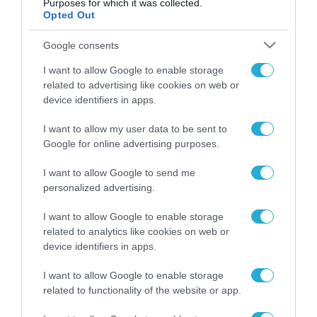
Purposes for which it was collected.
Opted Out
Google consents
ΡΟΗ ΕΙΔΗΣΕΩΝ
I want to allow Google to enable storage
related to advertising like cookies on web or
Το χρηματοδοτούμενο
device identifiers in apps.
από την ΕΕ έργο “The
Gaming Police”
I want to allow my user data to be sent to
ενισχύει την ασφάλεια
31.07.2026
των παιδιών στο
Google for online advertising purposes.
διαδίκτυο
ΑΑΔΕ: Διευκρινίσεις
I want to allow Google to send me
για τα πρόστιμα σε
personalized advertising.
παραβάσεις που
αφορούν τους ΦΗΜ
I want to allow Google to enable storage
31.07.2026
related to analytics like cookies on web or
device identifiers in apps.
Σ. Καλαφάτης: «Η
Τεχνητή Νοημοσύνη
I want to allow Google to enable storage
δεν είναι απλώς μια
related to functionality of the website or app.
νέα τεχνολογία, είναι
31.07.2026
μια νέα βιομηχανική