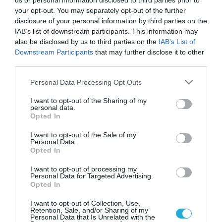
us or personal information disclosed to third parties prior to
your opt-out. You may separately opt-out of the further
disclosure of your personal information by third parties on the
IAB’s list of downstream participants. This information may
also be disclosed by us to third parties on the
IAB’s List of
Downstream Participants
that may further disclose it to other
third parties.
Please note that this website/app uses one or more Google
Personal Data Processing Opt Outs
services and may gather and store information including but
not limited to your visit or usage behaviour. You may click to
I want to opt-out of the Sharing of my
personal data.
grant or deny consent to Google and its third-party tags to
Opted In
use your data for below specified purposes in below Google
consent section.
I want to opt-out of the Sale of my
Personal Data.
Opted In
I want to opt-out of processing my
Personal Data for Targeted Advertising.
Opted In
I want to opt-out of Collection, Use,
Retention, Sale, and/or Sharing of my
Personal Data that Is Unrelated with the