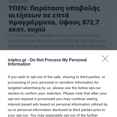
ΥΠΕΝ: Παράταση υποβολής
αιτήσεων σε επτά
προγράμματα, ύψους 872,7
εκατ. ευρώ
Το Υπουργείο Περιβάλλοντος και Ενέργειας
προέβη στην παράταση υποβολής αιτήσεων σε
επτά προγράμματα ενεργειακής αναβάθμισης.
Συγκεκριμένα, για το πρόγραμμα «Εξοικονομώ
19.03.2025
2025» η υποβολή αιτήσεων παρατείνεται έως
ictplus.gr -
Do Not Process My Personal
τις 13 Απριλίου του 2025. Επιπλέον, για τα
Information
προγράμματα «Αλλάζω Σύστημα Θέρμανσης
και Θερμοσίφωνα», «Βελτίωσης της ενεργειακής
απόδοσης ορεινών τουριστικών καταλυμάτων»,
If you wish to opt-out of the sale, sharing to third parties, or
«Αθηνά», «Φοίβος» και «Προώθηση της
processing of your personal or sensitive information for
Ενεργειακής Απόδοσης στις ΔΕΥΑ», […]
targeted advertising by us, please use the below opt-out
section to confirm your selection. Please note that after your
opt-out request is processed you may continue seeing
interest-based ads based on personal information utilized by
us or personal information disclosed to third parties prior to
your opt-out. You may separately opt-out of the further