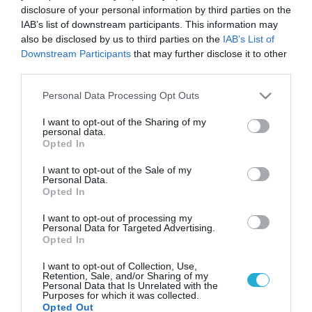
disclosure of your personal information by third parties on the
IAB’s list of downstream participants. This information may
also be disclosed by us to third parties on the
IAB’s List of
Downstream Participants
that may further disclose it to other
third parties.
Please note that this website/app uses one or more Google
Personal Data Processing Opt Outs
services and may gather and store information including but
not limited to your visit or usage behaviour. You may click to
I want to opt-out of the Sharing of my
personal data.
grant or deny consent to Google and its third-party tags to
Opted In
use your data for below specified purposes in below Google
consent section.
I want to opt-out of the Sale of my
Personal Data.
Opted In
I want to opt-out of processing my
Personal Data for Targeted Advertising.
Opted In
I want to opt-out of Collection, Use,
Retention, Sale, and/or Sharing of my
Personal Data that Is Unrelated with the
Purposes for which it was collected.
Opted Out