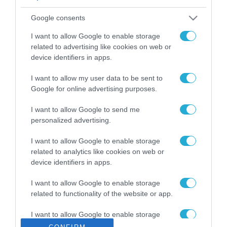
ΡΟΗ ΕΙΔΗΣΕΩΝ
Google consents
Το χρηματοδοτούμενο
από την ΕΕ έργο “The
I want to allow Google to enable storage
Gaming Police”
related to advertising like cookies on web or
ενισχύει την ασφάλεια
device identifiers in apps.
31.07.2026
των παιδιών στο
διαδίκτυο
I want to allow my user data to be sent to
ΑΑΔΕ: Διευκρινίσεις
Google for online advertising purposes.
για τα πρόστιμα σε
παραβάσεις που
I want to allow Google to send me
αφορούν τους ΦΗΜ
31.07.2026
personalized advertising.
Σ. Καλαφάτης: «Η
I want to allow Google to enable storage
Τεχνητή Νοημοσύνη
related to analytics like cookies on web or
δεν είναι απλώς μια
device identifiers in apps.
νέα τεχνολογία, είναι
31.07.2026
μια νέα βιομηχανική
I want to allow Google to enable storage
επανάσταση»
related to functionality of the website or app.
Νέος οδηγός του ΕΚΤ
για τη χρηματοδότηση
I want to allow Google to enable storage
των ελληνικών
related to personalization.