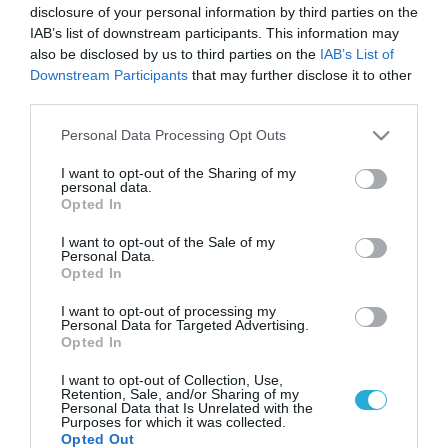
disclosure of your personal information by third parties on the
IAB’s list of downstream participants. This information may
also be disclosed by us to third parties on the
IAB’s List of
Downstream Participants
that may further disclose it to other
third parties.
Please note that this website/app uses one or more Google
Personal Data Processing Opt Outs
services and may gather and store information including but
not limited to your visit or usage behaviour. You may click to
I want to opt-out of the Sharing of my
personal data.
grant or deny consent to Google and its third-party tags to
Opted In
use your data for below specified purposes in below Google
consent section.
I want to opt-out of the Sale of my
Personal Data.
Opted In
I want to opt-out of processing my
Personal Data for Targeted Advertising.
Opted In
I want to opt-out of Collection, Use,
Retention, Sale, and/or Sharing of my
Personal Data that Is Unrelated with the
Purposes for which it was collected.
Opted Out