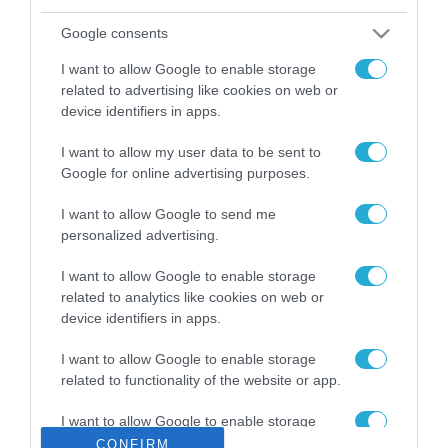
ΡΟΗ ΕΙΔΗΣΕΩΝ
Google consents
Το χρηματοδοτούμενο
από την ΕΕ έργο “The
I want to allow Google to enable storage
Gaming Police”
related to advertising like cookies on web or
ενισχύει την ασφάλεια
31.07.2026
device identifiers in apps.
των παιδιών στο
διαδίκτυο
I want to allow my user data to be sent to
ΑΑΔΕ: Διευκρινίσεις
για τα πρόστιμα σε
Google for online advertising purposes.
παραβάσεις που
αφορούν τους ΦΗΜ
I want to allow Google to send me
31.07.2026
personalized advertising.
Σ. Καλαφάτης: «Η
I want to allow Google to enable storage
Τεχνητή Νοημοσύνη
related to analytics like cookies on web or
δεν είναι απλώς μια
device identifiers in apps.
νέα τεχνολογία, είναι
31.07.2026
μια νέα βιομηχανική
I want to allow Google to enable storage
επανάσταση»
related to functionality of the website or app.
Νέος οδηγός του ΕΚΤ
για τη χρηματοδότηση
των ελληνικών
I want to allow Google to enable storage
επιχειρήσεων στον
related to personalization.
CONFIRM