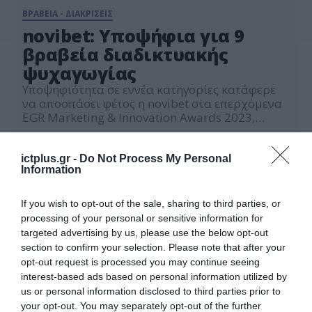
ΒΡΑΒΕΙΑ - ΔΙΑΚΡΙΣΕΙΣ
novibet: Υποψήφια για 9
βραβεία διαδικτυακής
ψυχαγωγίας
Υποψηφιότητα σε εννέα κατηγορίες κατάφερε
να αποσπάσει φέτος η novibet στα επερχόμενα
EGR Marketing & Innovation Awards 2023,
διεκδικώντας περισσότερα βραβεία από κάθε
27.04.2023
άλλη χρονιά. Τα EGR Marketing & Innovation
Awards, είναι τα πλέον αναγνωρισμένα διεθνώς
ictplus.gr -
Do Not Process My Personal
Information
κλαδικά βραβεία Marketing για τον κλάδο της
διαδικτυακής ψυχαγωγίας, αναγνωρίζοντας την
αριστεία και την καινοτομία των παρεχόμενων
If you wish to opt-out of the sale, sharing to third parties, or
υπηρεσιών και […]
processing of your personal or sensitive information for
targeted advertising by us, please use the below opt-out
section to confirm your selection. Please note that after your
opt-out request is processed you may continue seeing
interest-based ads based on personal information utilized by
us or personal information disclosed to third parties prior to
your opt-out. You may separately opt-out of the further