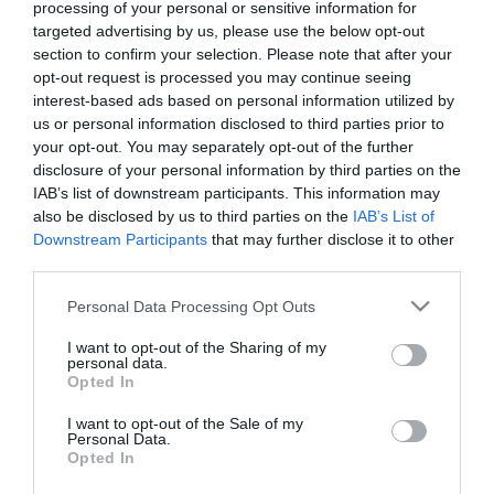
processing of your personal or sensitive information for
targeted advertising by us, please use the below opt-out
section to confirm your selection. Please note that after your
ΕΚΠΑΙΔΕΥΣΗ - ΚΑΤΑΡΤΙΣΗ
opt-out request is processed you may continue seeing
Έναρξη καταρτίσεων στις
interest-based ads based on personal information utilized by
ψηφιακές υπηρεσίες υγείας για
us or personal information disclosed to third parties prior to
your opt-out. You may separately opt-out of the further
την τρίτη ηλικία
disclosure of your personal information by third parties on the
IAB’s list of downstream participants. This information may
04.09.2024
also be disclosed by us to third parties on the
IAB’s List of
Downstream Participants
that may further disclose it to other
third parties.
Please note that this website/app uses one or more Google
Personal Data Processing Opt Outs
services and may gather and store information including but
not limited to your visit or usage behaviour. You may click to
I want to opt-out of the Sharing of my
personal data.
grant or deny consent to Google and its third-party tags to
Opted In
use your data for below specified purposes in below Google
consent section.
I want to opt-out of the Sale of my
Personal Data.
Opted In