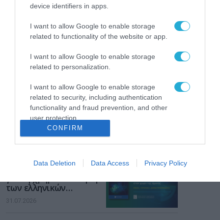
Το χρηματοδοτούμενο
device identifiers in apps.
από την ΕΕ έργο “The
Gaming Police”
I want to allow Google to enable storage
ενισχύει την ασφάλεια
31.07.2026
related to functionality of the website or app.
των παιδιών στο
διαδίκτυο
ΑΑΔΕ: Διευκρινίσεις
I want to allow Google to enable storage
για τα πρόστιμα σε
related to personalization.
παραβάσεις που
αφορούν τους ΦΗΜ
I want to allow Google to enable storage
31.07.2026
related to security, including authentication
functionality and fraud prevention, and other
Σ. Καλαφάτης: «Η
user protection.
Τεχνητή Νοημοσύνη
CONFIRM
δεν είναι απλώς μια
νέα τεχνολογία, είναι
31.07.2026
μια νέα βιομηχανική
επανάσταση»
Data Deletion
Data Access
Privacy Policy
Νέος οδηγός του ΕΚΤ
για τη χρηματοδότηση
των ελληνικών
επιχειρήσεων στον
31.07.2026
χώρο της άμυνας