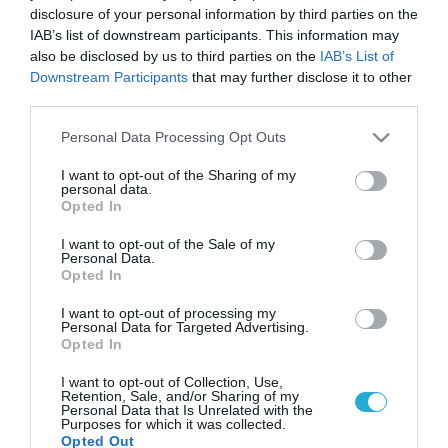
disclosure of your personal information by third parties on the
IAB’s list of downstream participants. This information may
also be disclosed by us to third parties on the
IAB’s List of
Downstream Participants
that may further disclose it to other
third parties.
Please note that this website/app uses one or more Google
Personal Data Processing Opt Outs
services and may gather and store information including but
not limited to your visit or usage behaviour. You may click to
I want to opt-out of the Sharing of my
personal data.
grant or deny consent to Google and its third-party tags to
Opted In
use your data for below specified purposes in below Google
consent section.
I want to opt-out of the Sale of my
Personal Data.
Opted In
I want to opt-out of processing my
Personal Data for Targeted Advertising.
Opted In
I want to opt-out of Collection, Use,
Retention, Sale, and/or Sharing of my
Personal Data that Is Unrelated with the
Purposes for which it was collected.
Opted Out