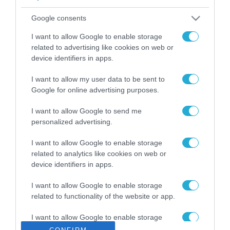
ΡΟΗ ΕΙΔΗΣΕΩΝ
Google consents
Το χρηματοδοτούμενο
από την ΕΕ έργο “The
I want to allow Google to enable storage
Gaming Police”
related to advertising like cookies on web or
ενισχύει την ασφάλεια
device identifiers in apps.
31.07.2026
των παιδιών στο
διαδίκτυο
I want to allow my user data to be sent to
ΑΑΔΕ: Διευκρινίσεις
Google for online advertising purposes.
για τα πρόστιμα σε
παραβάσεις που
I want to allow Google to send me
αφορούν τους ΦΗΜ
31.07.2026
personalized advertising.
Σ. Καλαφάτης: «Η
I want to allow Google to enable storage
Τεχνητή Νοημοσύνη
related to analytics like cookies on web or
δεν είναι απλώς μια
device identifiers in apps.
νέα τεχνολογία, είναι
31.07.2026
μια νέα βιομηχανική
I want to allow Google to enable storage
επανάσταση»
related to functionality of the website or app.
Νέος οδηγός του ΕΚΤ
για τη χρηματοδότηση
I want to allow Google to enable storage
των ελληνικών
related to personalization.