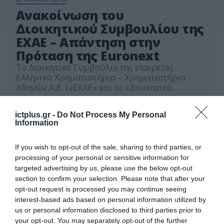
Ανακοίνωση του
Διοικητικού Συμβουλίου της
ΕΧΑΕ – Απάντηση στην
Πρόταση της Euronext
Tο Διοικητικό Συμβούλιο της εταιρείας
Ελληνικά Χρηματιστήρια – Χρηματιστήριο
Αθηνών Α.Ε. («ΕΧΑΕ» και το «Διοικητικό
Συμβούλιο») ενημερώνει το επενδυτικό κοινό
31.07.2025
ότι την 1η Ιουλίου 2025, έλαβε από την
ictplus.gr -
Do Not Process My Personal
Euronext μη δεσμευτική, υπό όρους, πρόταση
Information
ανταλλαγής μετοχών για δημόσια πρόταση
εξαγοράς της ΕΧΑΕ. Η πρόταση αποτιμούσε την
ΕΧΑΕ σε €6,90 ανά μετοχή, με αναλογία
If you wish to opt-out of the sale, sharing to third parties, or
ανταλλαγής 21,029 […]
processing of your personal or sensitive information for
targeted advertising by us, please use the below opt-out
section to confirm your selection. Please note that after your
opt-out request is processed you may continue seeing
interest-based ads based on personal information utilized by
us or personal information disclosed to third parties prior to
your opt-out. You may separately opt-out of the further