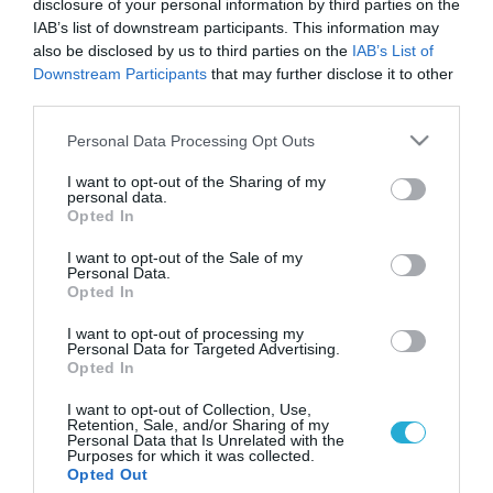
disclosure of your personal information by third parties on the
IAB’s list of downstream participants. This information may
also be disclosed by us to third parties on the
IAB’s List of
Downstream Participants
that may further disclose it to other
third parties.
Please note that this website/app uses one or more Google
Personal Data Processing Opt Outs
services and may gather and store information including but
not limited to your visit or usage behaviour. You may click to
I want to opt-out of the Sharing of my
personal data.
grant or deny consent to Google and its third-party tags to
Opted In
use your data for below specified purposes in below Google
consent section.
I want to opt-out of the Sale of my
Personal Data.
Opted In
I want to opt-out of processing my
Personal Data for Targeted Advertising.
Opted In
I want to opt-out of Collection, Use,
Retention, Sale, and/or Sharing of my
Personal Data that Is Unrelated with the
Purposes for which it was collected.
ΡΟΗ ΕΙΔΗΣΕΩΝ
Opted Out