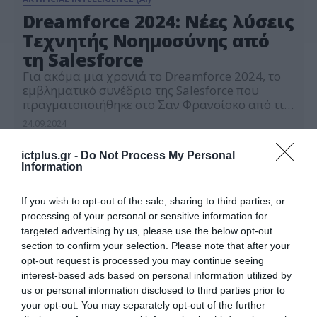
Dreamforce 2024: Νέες λύσεις
Τεχνητής Νοημοσύνης από
τη Salesforce
Για ακόμα μια χρονιά το Dreamforce 2024, το
εμβληματικό συνέδριο της Salesforce που
πραγματοποιήθηκε στο Σαν Φρανσίσκο από τις
17 ως τις 19 Σεπτεμβρίου 2024, συγκέντρωσε το
24.09.2024
ενδιαφέρον του τεχνολογικού και
επιχειρηματικού κόσμου. Το 22ο συνέδριο του
ictplus.gr -
Do Not Process My Personal
παγκόσμιου ηγέτη στο AI CRM φιλοξένησε
Information
περισσότερους από 115 εισηγητές,
διακεκριμένους ερευνητές και σημαντικές
προσωπικότητες του κλάδου, οι […]
If you wish to opt-out of the sale, sharing to third parties, or
processing of your personal or sensitive information for
targeted advertising by us, please use the below opt-out
section to confirm your selection. Please note that after your
opt-out request is processed you may continue seeing
interest-based ads based on personal information utilized by
us or personal information disclosed to third parties prior to
your opt-out. You may separately opt-out of the further