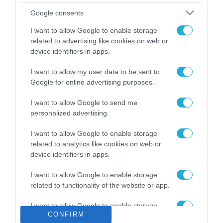
Το χρηματοδοτούμενο
Google consents
από την ΕΕ έργο “The
Gaming Police”
I want to allow Google to enable storage
ενισχύει την ασφάλεια
related to advertising like cookies on web or
31.07.2026
των παιδιών στο
device identifiers in apps.
διαδίκτυο
ΑΑΔΕ: Διευκρινίσεις
I want to allow my user data to be sent to
για τα πρόστιμα σε
Google for online advertising purposes.
παραβάσεις που
αφορούν τους ΦΗΜ
31.07.2026
I want to allow Google to send me
personalized advertising.
Σ. Καλαφάτης: «Η
Τεχνητή Νοημοσύνη
I want to allow Google to enable storage
δεν είναι απλώς μια
related to analytics like cookies on web or
νέα τεχνολογία, είναι
device identifiers in apps.
31.07.2026
μια νέα βιομηχανική
επανάσταση»
I want to allow Google to enable storage
Νέος οδηγός του ΕΚΤ
related to functionality of the website or app.
για τη χρηματοδότηση
των ελληνικών
I want to allow Google to enable storage
επιχειρήσεων στον
31.07.2026
CONFIRM
related to personalization.
χώρο της άμυνας