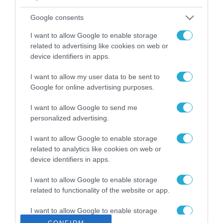
ΡΟΗ ΕΙΔΗΣΕΩΝ
Google consents
Το χρηματοδοτούμενο
από την ΕΕ έργο “The
I want to allow Google to enable storage
Gaming Police”
related to advertising like cookies on web or
ενισχύει την ασφάλεια
device identifiers in apps.
31.07.2026
των παιδιών στο
διαδίκτυο
I want to allow my user data to be sent to
ΑΑΔΕ: Διευκρινίσεις
Google for online advertising purposes.
για τα πρόστιμα σε
παραβάσεις που
I want to allow Google to send me
αφορούν τους ΦΗΜ
31.07.2026
personalized advertising.
Σ. Καλαφάτης: «Η
I want to allow Google to enable storage
Τεχνητή Νοημοσύνη
related to analytics like cookies on web or
δεν είναι απλώς μια
device identifiers in apps.
νέα τεχνολογία, είναι
31.07.2026
μια νέα βιομηχανική
I want to allow Google to enable storage
επανάσταση»
related to functionality of the website or app.
Νέος οδηγός του ΕΚΤ
για τη χρηματοδότηση
I want to allow Google to enable storage
των ελληνικών
related to personalization.