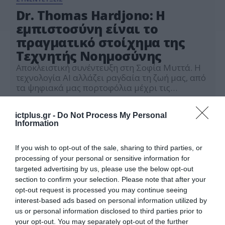
Dr. Thomas Hardjono: Η
εμπιστοσύνη είναι το
πραγματικό στοίχημα της
Τεχνητής Νοημοσύνης
Αποκλειστική συνέντευξη στη Σοφία Μυττά. Η
τεχνολογία AI αλλάζει ραγδαία τη ζωή μας, από
τα ψηφιακά μας πορτοφόλια μέχρι τις
αποφάσεις που επηρεάζουν την
04.05.2026
καθημερινότητά μας. Ο Dr. Thomas Hardjono,
ictplus.gr -
Do Not Process My Personal
CTO του MIT Connection Science και Τεχνικός
Information
Διευθυντής του MIT Trust-Data Consortium,
εξηγεί σε αποκλειστική συνέντευξη που
παραχώρησε στο 12ο τεύχος του περιοδικού AI
If you wish to opt-out of the sale, sharing to third parties, or
Report, πώς η ψηφιακή […]
processing of your personal or sensitive information for
targeted advertising by us, please use the below opt-out
section to confirm your selection. Please note that after your
opt-out request is processed you may continue seeing
interest-based ads based on personal information utilized by
us or personal information disclosed to third parties prior to
your opt-out. You may separately opt-out of the further