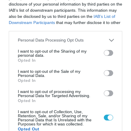
disclosure of your personal information by third parties on the
IAB’s list of downstream participants. This information may
also be disclosed by us to third parties on the
IAB’s List of
Downstream Participants
that may further disclose it to other
third parties.
Please note that this website/app uses one or more Google
Personal Data Processing Opt Outs
services and may gather and store information including but
not limited to your visit or usage behaviour. You may click to
I want to opt-out of the Sharing of my
personal data.
grant or deny consent to Google and its third-party tags to
Opted In
use your data for below specified purposes in below Google
consent section.
I want to opt-out of the Sale of my
Personal Data.
Opted In
I want to opt-out of processing my
Personal Data for Targeted Advertising.
Opted In
I want to opt-out of Collection, Use,
Retention, Sale, and/or Sharing of my
Personal Data that Is Unrelated with the
Purposes for which it was collected.
Opted Out