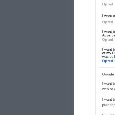
Opted 
I want t
Opted 
I want 
Advertis
Opted 
I want t
of my P
was col
Opted 
Google 
I want t
web or d
I want t
purpose