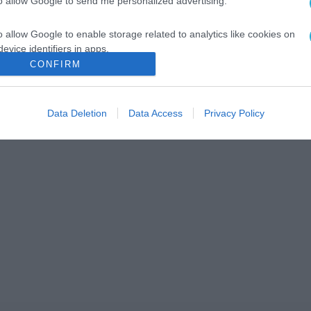
to allow Google to send me personalized advertising.
o allow Google to enable storage related to analytics like cookies on
evice identifiers in apps.
CONFIRM
o allow Google to enable storage related to functionality of the website
Data Deletion
Data Access
Privacy Policy
o allow Google to enable storage related to personalization.
o allow Google to enable storage related to security, including
cation functionality and fraud prevention, and other user protection.