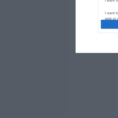
I want 
I want t
web or d
I want t
or app.
I want t
I want t
authenti