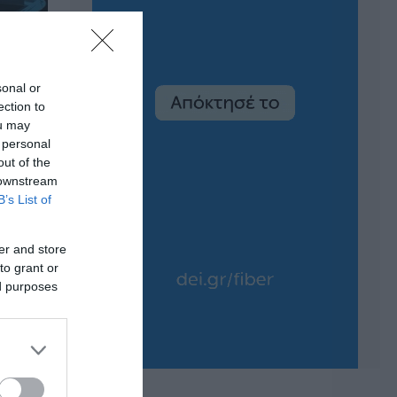
sonal or
ection to
ou may
 personal
out of the
 downstream
B’s List of
er and store
to grant or
ed purposes