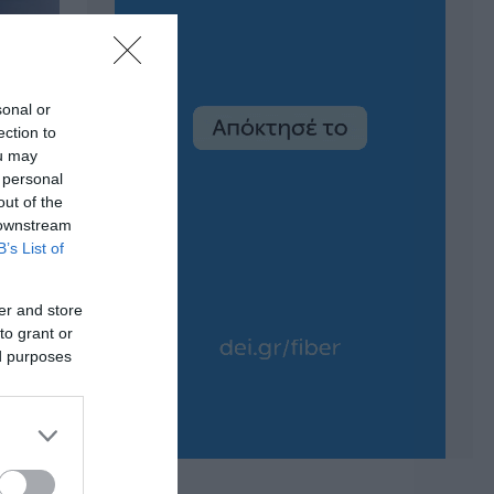
sonal or
ection to
ou may
 personal
out of the
 downstream
B’s List of
er and store
to grant or
ed purposes