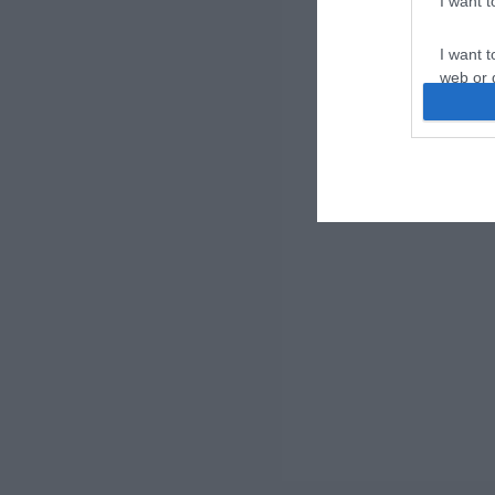
I want 
I want t
web or d
I want t
or app.
I want t
I want t
authenti