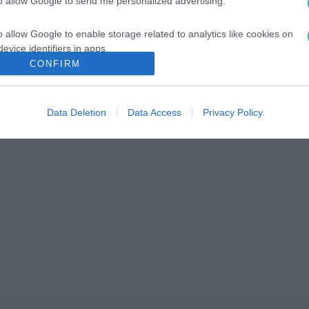
to allow Google to send me personalized advertising.
o allow Google to enable storage related to analytics like cookies on
evice identifiers in apps.
CONFIRM
o allow Google to enable storage related to functionality of the website
Data Deletion
Data Access
Privacy Policy
o allow Google to enable storage related to personalization.
o allow Google to enable storage related to security, including
cation functionality and fraud prevention, and other user protection.