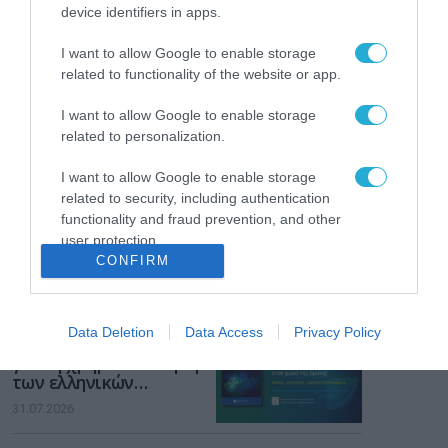
Το χρηματοδοτούμενο
device identifiers in apps.
από την ΕΕ έργο “The
Gaming Police”
I want to allow Google to enable storage
ενισχύει την ασφάλεια
31.07.2026
related to functionality of the website or app.
των παιδιών στο
διαδίκτυο
ΑΑΔΕ: Διευκρινίσεις
I want to allow Google to enable storage
για τα πρόστιμα σε
related to personalization.
παραβάσεις που
αφορούν τους ΦΗΜ
I want to allow Google to enable storage
31.07.2026
related to security, including authentication
functionality and fraud prevention, and other
Σ. Καλαφάτης: «Η
user protection.
Τεχνητή Νοημοσύνη
CONFIRM
δεν είναι απλώς μια
νέα τεχνολογία, είναι
31.07.2026
μια νέα βιομηχανική
επανάσταση»
Data Deletion
Data Access
Privacy Policy
Νέος οδηγός του ΕΚΤ
για τη χρηματοδότηση
των ελληνικών
επιχειρήσεων στον
31.07.2026
χώρο της άμυνας