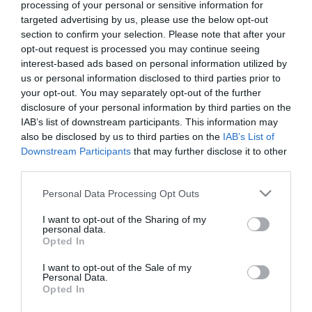
processing of your personal or sensitive information for
targeted advertising by us, please use the below opt-out
section to confirm your selection. Please note that after your
ΚΥΒΕΡΝΗΣΗ
opt-out request is processed you may continue seeing
Στο Βερολίνο η Όλγα
interest-based ads based on personal information utilized by
Κεφαλογιάννη για τη Διεθνή
us or personal information disclosed to third parties prior to
your opt-out. You may separately opt-out of the further
Έκθεση Τουρισμού ΙΤΒ
disclosure of your personal information by third parties on the
IAB’s list of downstream participants. This information may
05.03.2024
also be disclosed by us to third parties on the
IAB’s List of
Downstream Participants
that may further disclose it to other
third parties.
Please note that this website/app uses one or more Google
Personal Data Processing Opt Outs
services and may gather and store information including but
not limited to your visit or usage behaviour. You may click to
I want to opt-out of the Sharing of my
personal data.
grant or deny consent to Google and its third-party tags to
Opted In
use your data for below specified purposes in below Google
consent section.
I want to opt-out of the Sale of my
Personal Data.
Opted In