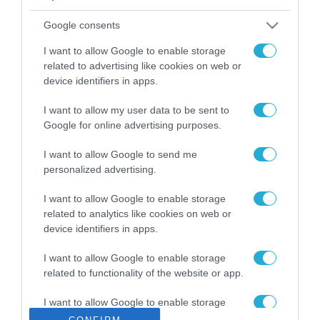
ΡΟΗ ΕΙΔΗΣΕΩΝ
Google consents
Το χρηματοδοτούμενο
από την ΕΕ έργο “The
I want to allow Google to enable storage
Gaming Police”
related to advertising like cookies on web or
ενισχύει την ασφάλεια
device identifiers in apps.
31.07.2026
των παιδιών στο
διαδίκτυο
I want to allow my user data to be sent to
ΑΑΔΕ: Διευκρινίσεις
Google for online advertising purposes.
για τα πρόστιμα σε
παραβάσεις που
I want to allow Google to send me
αφορούν τους ΦΗΜ
31.07.2026
personalized advertising.
Σ. Καλαφάτης: «Η
I want to allow Google to enable storage
Τεχνητή Νοημοσύνη
related to analytics like cookies on web or
δεν είναι απλώς μια
device identifiers in apps.
νέα τεχνολογία, είναι
31.07.2026
μια νέα βιομηχανική
I want to allow Google to enable storage
επανάσταση»
related to functionality of the website or app.
Νέος οδηγός του ΕΚΤ
για τη χρηματοδότηση
I want to allow Google to enable storage
των ελληνικών
related to personalization.