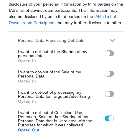
disclosure of your personal information by third parties on the
IAB’s list of downstream participants. This information may
also be disclosed by us to third parties on the
IAB’s List of
Downstream Participants
that may further disclose it to other
third parties.
Please note that this website/app uses one or more Google
Personal Data Processing Opt Outs
services and may gather and store information including but
not limited to your visit or usage behaviour. You may click to
I want to opt-out of the Sharing of my
personal data.
grant or deny consent to Google and its third-party tags to
Opted In
use your data for below specified purposes in below Google
consent section.
I want to opt-out of the Sale of my
Personal Data.
Opted In
I want to opt-out of processing my
Personal Data for Targeted Advertising.
Opted In
I want to opt-out of Collection, Use,
Retention, Sale, and/or Sharing of my
Personal Data that Is Unrelated with the
Purposes for which it was collected.
Opted Out