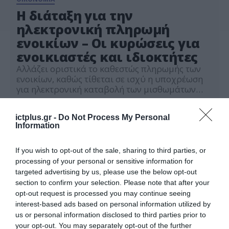
Η διάταξη για την
ηλεκτρονική πληρωμή
ενοικίων – Οι κυρώσεις για
ενοικιαστές και ιδιοκτήτες
Αλλάζει οριστικά το καθεστώς πληρωμής των
ενοικίων, καθώς τίθεται σε ισχύ η υποχρέωση
για ηλεκτρονική καταβολή των μισθωμάτων
μέσω τραπεζικού λογαριασμού, με στόχο την
25.06.2025
πάταξη της αδήλωτης οικονομίας και την
ictplus.gr -
Do Not Process My Personal
ενίσχυση της διαφάνειας στις συναλλαγές
Information
ακινήτων. Η σχετική διάταξη ενσωματώθηκε
στον νέο Τελωνειακό Κώδικα που αναρτήθηκε
πριν από λίγο για δημόσια διαβούλευση και
If you wish to opt-out of the sale, sharing to third parties, or
επιφέρει σοβαρές […]
processing of your personal or sensitive information for
targeted advertising by us, please use the below opt-out
section to confirm your selection. Please note that after your
opt-out request is processed you may continue seeing
interest-based ads based on personal information utilized by
us or personal information disclosed to third parties prior to
your opt-out. You may separately opt-out of the further