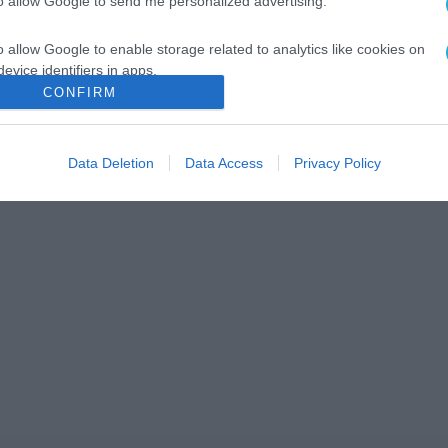
to allow Google to send me personalized advertising.
o allow Google to enable storage related to analytics like cookies on
evice identifiers in apps.
CONFIRM
o allow Google to enable storage related to functionality of the website
Data Deletion
Data Access
Privacy Policy
o allow Google to enable storage related to personalization.
o allow Google to enable storage related to security, including
cation functionality and fraud prevention, and other user protection.