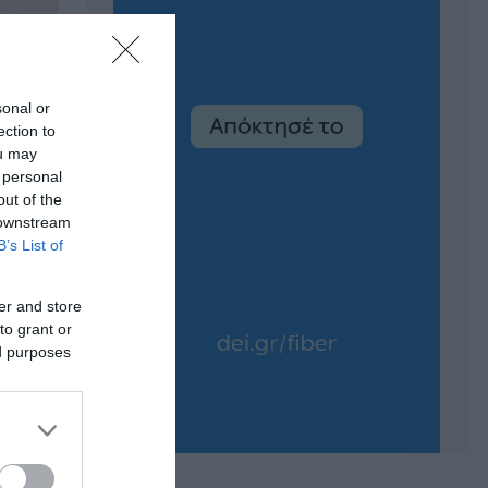
sonal or
ection to
ou may
 personal
out of the
 downstream
B’s List of
er and store
to grant or
ed purposes