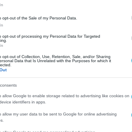
In
o opt-out of the Sale of my Personal Data.
In
ΤΟΠΙΚΗ ΑΥΤΟΔΙΟΙΚΗΣΗ
to opt-out of processing my Personal Data for Targeted
ing.
Ξεκίνησε η συγκέντρωση
In
δεδομένων στον Κόμβο
o opt-out of Collection, Use, Retention, Sale, and/or Sharing
Παρακολούθησης Επιδόσεων
ersonal Data that Is Unrelated with the Purposes for which it
lected.
Τοπικής Αυτοδιοίκησης
13.01.2025
Out
deiktesOTA.gov.gr
consents
o allow Google to enable storage related to advertising like cookies on
evice identifiers in apps.
o allow my user data to be sent to Google for online advertising
s.