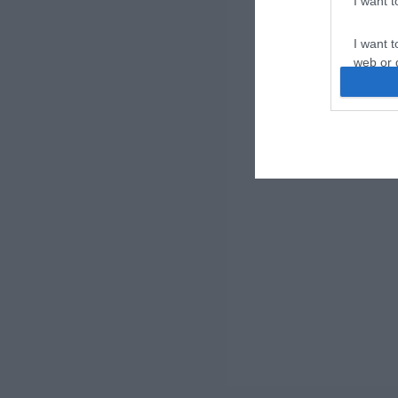
I want 
I want t
web or d
I want t
or app.
I want t
I want t
authenti