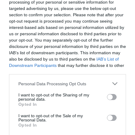
processing of your personal or sensitive information for
targeted advertising by us, please use the below opt-out
section to confirm your selection. Please note that after your
ΚΟΙΝΩΝΙΚΗ ΔΡΑΣΗ
opt-out request is processed you may continue seeing
Data Youth: Ενδυνάμωση
interest-based ads based on personal information utilized by
άνεργων νέων με Ψηφιακές
us or personal information disclosed to third parties prior to
your opt-out. You may separately opt-out of the further
Δεξιότητες για την ενίσχυση
disclosure of your personal information by third parties on the
θέσεων εργασίας
IAB’s list of downstream participants. This information may
29.03.2024
also be disclosed by us to third parties on the
IAB’s List of
Downstream Participants
that may further disclose it to other
third parties.
Please note that this website/app uses one or more Google
Personal Data Processing Opt Outs
services and may gather and store information including but
not limited to your visit or usage behaviour. You may click to
I want to opt-out of the Sharing of my
personal data.
grant or deny consent to Google and its third-party tags to
Opted In
use your data for below specified purposes in below Google
consent section.
I want to opt-out of the Sale of my
Personal Data.
Opted In