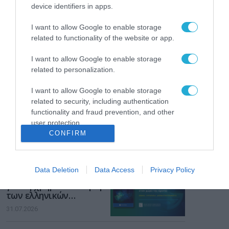
Το χρηματοδοτούμενο
device identifiers in apps.
από την ΕΕ έργο “The
Gaming Police”
I want to allow Google to enable storage
ενισχύει την ασφάλεια
31.07.2026
related to functionality of the website or app.
των παιδιών στο
διαδίκτυο
ΑΑΔΕ: Διευκρινίσεις
I want to allow Google to enable storage
για τα πρόστιμα σε
related to personalization.
παραβάσεις που
αφορούν τους ΦΗΜ
I want to allow Google to enable storage
31.07.2026
related to security, including authentication
functionality and fraud prevention, and other
Σ. Καλαφάτης: «Η
user protection.
Τεχνητή Νοημοσύνη
CONFIRM
δεν είναι απλώς μια
νέα τεχνολογία, είναι
31.07.2026
μια νέα βιομηχανική
επανάσταση»
Data Deletion
Data Access
Privacy Policy
Νέος οδηγός του ΕΚΤ
για τη χρηματοδότηση
των ελληνικών
επιχειρήσεων στον
31.07.2026
χώρο της άμυνας