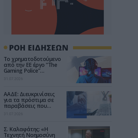
ΡΟΗ ΕΙΔΗΣΕΩΝ
Το χρηματοδοτούμενο
από την ΕΕ έργο “The
Gaming Police”
ενισχύει την ασφάλεια
31.07.2026
των παιδιών στο
διαδίκτυο
ΑΑΔΕ: Διευκρινίσεις
για τα πρόστιμα σε
παραβάσεις που
αφορούν τους ΦΗΜ
31.07.2026
Σ. Καλαφάτης: «Η
Τεχνητή Νοημοσύνη