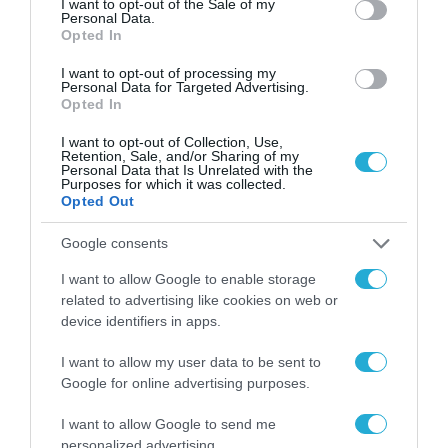
περισσότερα από 2.500 ΑΤΜ σε
I want to opt-out of the Sale of my
Personal Data.
όλη την Ελλάδα σε συνεργασία
Opted In
με τη Euronet
14.05.2026
I want to opt-out of processing my
Personal Data for Targeted Advertising.
Opted In
I want to opt-out of Collection, Use,
Retention, Sale, and/or Sharing of my
Personal Data that Is Unrelated with the
Purposes for which it was collected.
Opted Out
Google consents
I want to allow Google to enable storage
related to advertising like cookies on web or
device identifiers in apps.
ΤΡΑΠΕΖΕΣ
I want to allow my user data to be sent to
«Πράσινο φως» για την ΑΜΚ της
Google for online advertising purposes.
CrediaBank
I want to allow Google to send me
30.03.2026
personalized advertising.