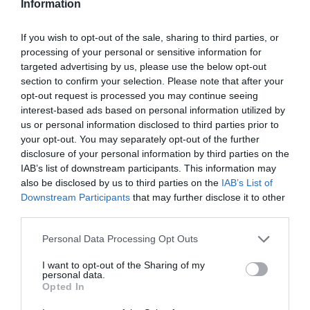
Information
CrediaBank: Συμφωνία
απορρόφησης της Ευρώπη
If you wish to opt-out of the sale, sharing to third parties, or
Holdings – Νέο σχήμα
processing of your personal or sensitive information for
targeted advertising by us, please use the below opt-out
bancassurance αλλάζει τα
21.05.2026
section to confirm your selection. Please note that after your
δεδομένα
opt-out request is processed you may continue seeing
interest-based ads based on personal information utilized by
us or personal information disclosed to third parties prior to
your opt-out. You may separately opt-out of the further
disclosure of your personal information by third parties on the
IAB’s list of downstream participants. This information may
also be disclosed by us to third parties on the
IAB’s List of
Downstream Participants
that may further disclose it to other
third parties.
Please note that this website/app uses one or more Google
Personal Data Processing Opt Outs
services and may gather and store information including but
not limited to your visit or usage behaviour. You may click to
I want to opt-out of the Sharing of my
ΤΡΑΠΕΖΕΣ
personal data.
grant or deny consent to Google and its third-party tags to
Opted In
CrediaBank: Πρόσβαση σε
use your data for below specified purposes in below Google
consent section.