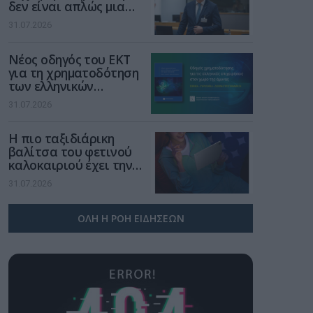
δεν είναι απλώς μια
νέα τεχνολογία, είναι
31.07.2026
μια νέα βιομηχανική
επανάσταση»
Νέος οδηγός του ΕΚΤ
για τη χρηματοδότηση
των ελληνικών
επιχειρήσεων στον
31.07.2026
χώρο της άμυνας
Η πιο ταξιδιάρικη
βαλίτσα του φετινού
καλοκαιριού έχει την
υπογραφή της Xiaomi
31.07.2026
ΟΛΗ Η ΡΟΗ ΕΙΔΗΣΕΩΝ