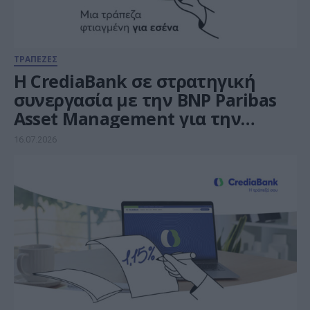
ΤΡΑΠΕΖΕΣ
Η CrediaBank σε στρατηγική
συνεργασία με την BNP Paribas
Asset Management για την
ενίσχυση των υπηρεσιών Wealth
16.07.2026
Management