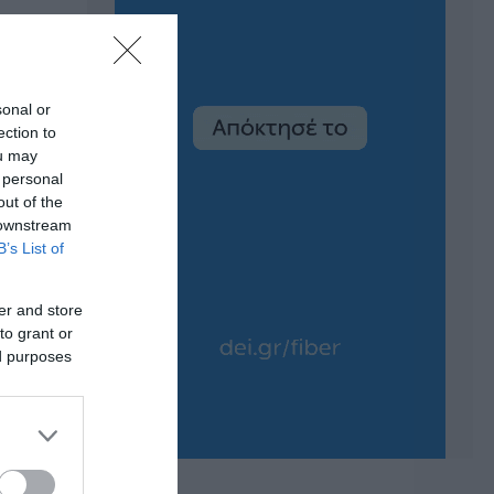
sonal or
ection to
ou may
 personal
out of the
 downstream
B’s List of
er and store
to grant or
ed purposes