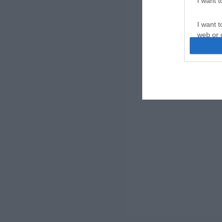
I want 
I want t
web or d
I want t
or app.
I want t
I want t
authenti