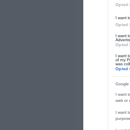
Opted 
I want t
Opted 
I want 
Advertis
Opted 
I want t
of my P
was col
Opted 
Google 
I want t
web or d
I want t
purpose