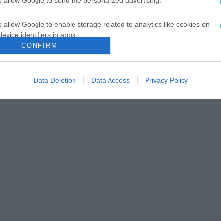
to allow Google to send me personalized advertising.
o allow Google to enable storage related to analytics like cookies on
evice identifiers in apps.
CONFIRM
o allow Google to enable storage related to functionality of the website
Data Deletion
Data Access
Privacy Policy
o allow Google to enable storage related to personalization.
o allow Google to enable storage related to security, including
cation functionality and fraud prevention, and other user protection.