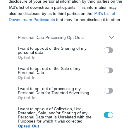
disclosure of your personal information by third parties on the
IAB’s list of downstream participants. This information may
also be disclosed by us to third parties on the
IAB’s List of
Downstream Participants
that may further disclose it to other
third parties.
Please note that this website/app uses one or more Google
Personal Data Processing Opt Outs
services and may gather and store information including but
not limited to your visit or usage behaviour. You may click to
I want to opt-out of the Sharing of my
personal data.
grant or deny consent to Google and its third-party tags to
Opted In
use your data for below specified purposes in below Google
consent section.
I want to opt-out of the Sale of my
Personal Data.
Opted In
I want to opt-out of processing my
Personal Data for Targeted Advertising.
Opted In
I want to opt-out of Collection, Use,
Retention, Sale, and/or Sharing of my
Personal Data that Is Unrelated with the
Purposes for which it was collected.
ΡΟΗ ΕΙΔΗΣΕΩΝ
Opted Out