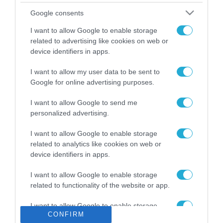
Το χρηματοδοτούμενο
Google consents
από την ΕΕ έργο “The
Gaming Police”
I want to allow Google to enable storage
ενισχύει την ασφάλεια
related to advertising like cookies on web or
31.07.2026
των παιδιών στο
device identifiers in apps.
διαδίκτυο
ΑΑΔΕ: Διευκρινίσεις
I want to allow my user data to be sent to
για τα πρόστιμα σε
Google for online advertising purposes.
παραβάσεις που
αφορούν τους ΦΗΜ
31.07.2026
I want to allow Google to send me
personalized advertising.
Σ. Καλαφάτης: «Η
Τεχνητή Νοημοσύνη
I want to allow Google to enable storage
δεν είναι απλώς μια
related to analytics like cookies on web or
νέα τεχνολογία, είναι
device identifiers in apps.
31.07.2026
μια νέα βιομηχανική
επανάσταση»
I want to allow Google to enable storage
Νέος οδηγός του ΕΚΤ
related to functionality of the website or app.
για τη χρηματοδότηση
των ελληνικών
I want to allow Google to enable storage
επιχειρήσεων στον
31.07.2026
CONFIRM
related to personalization.
χώρο της άμυνας