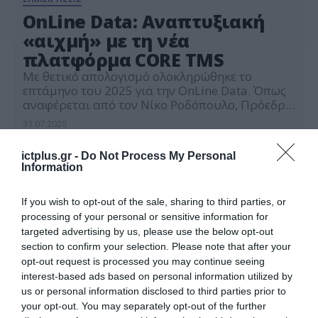
OnLine Data: Αναπτυξιακή
«αιχμή» με τη νέα
πλατφόρμα CORE TMS
Με θετικό απολογισμό ολοκληρώθηκε το
επτάμηνο του 2025 για την OnLine Data. Όπως
αναφέρεται από τον Νίκο Ροδόπουλο, Πρόεδρο
και Διευθύνοντα Σύμβουλο, επιτεύχθηκε ο
31.07.2025
πρωταρχικός στόχος που αφορά στην
ολοκληρωμένη και συστηματική υποστήριξη
ictplus.gr -
Do Not Process My Personal
των πελατών, τη διεύρυνση της θέσης της στην
Information
Ελλάδα, την επέκταση σε διεθνείς αγορές και
στην ισχυροποίηση των εσωτερικών
επιχειρηματικών «συμμαχιών». Η […]
If you wish to opt-out of the sale, sharing to third parties, or
processing of your personal or sensitive information for
targeted advertising by us, please use the below opt-out
section to confirm your selection. Please note that after your
opt-out request is processed you may continue seeing
interest-based ads based on personal information utilized by
us or personal information disclosed to third parties prior to
your opt-out. You may separately opt-out of the further