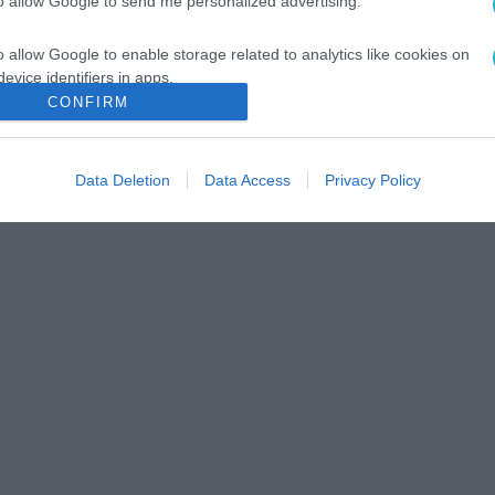
to allow Google to send me personalized advertising.
o allow Google to enable storage related to analytics like cookies on
evice identifiers in apps.
CONFIRM
o allow Google to enable storage related to functionality of the website
ό
Data Deletion
Data Access
Privacy Policy
o allow Google to enable storage related to personalization.
o allow Google to enable storage related to security, including
cation functionality and fraud prevention, and other user protection.