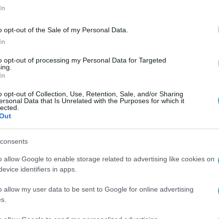
In
o opt-out of the Sale of my Personal Data.
In
to opt-out of processing my Personal Data for Targeted
ΕΚΔΗΛΩΣΕΙΣ
ing.
In
έα
Uni Systems | Compellio: Η
Οικονομία των Δεδομένων και ο
o opt-out of Collection, Use, Retention, Sale, and/or Sharing
ersonal Data that Is Unrelated with the Purposes for which it
ρόλος των αναδυόμενων
lected.
Out
τεχνολογιών
11.12.2024
consents
o allow Google to enable storage related to advertising like cookies on
evice identifiers in apps.
o allow my user data to be sent to Google for online advertising
s.