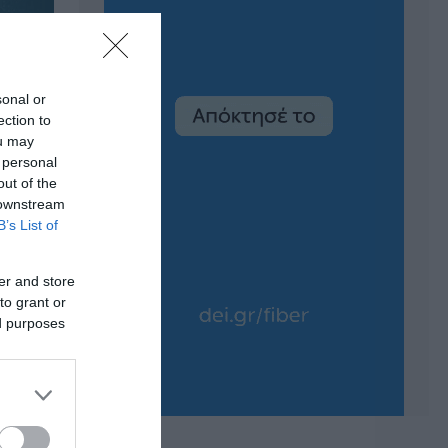
sonal or
ection to
ou may
 personal
out of the
 downstream
B’s List of
er and store
to grant or
ed purposes