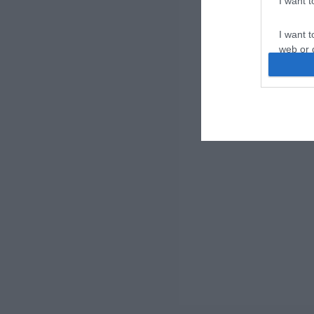
I want 
I want t
web or d
I want t
or app.
I want t
I want t
authenti