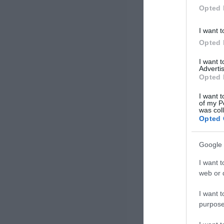
συγκεκριμένη πιστοποίηση
Opted 
έρχεται να επιβεβαιώσει […]
I want t
Opted 
I want 
Advertis
Opted 
I want t
of my P
was col
Opted 
Google 
I want t
web or d
I want t
purpose