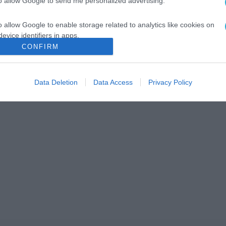
to allow Google to send me personalized advertising.
o allow Google to enable storage related to analytics like cookies on
evice identifiers in apps.
CONFIRM
o allow Google to enable storage related to functionality of the website
Data Deletion
Data Access
Privacy Policy
o allow Google to enable storage related to personalization.
o allow Google to enable storage related to security, including
cation functionality and fraud prevention, and other user protection.