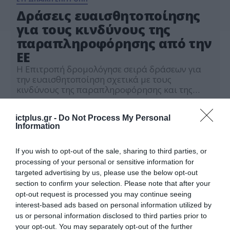
Δράσεις ευαισθητοποίησης
για τους κινδύνους της
παραπληροφόρησης από την
ΕΕ
Η Επιτροπή δρομολόγησε σειρά δράσεων για
την ευαισθητοποίηση σχετικά με τους
κινδύνους της παραπληροφόρησης και της
χειραγώγησης των πληροφοριών και των
08.05.2024
παρεμβάσεων από το εξωτερικό, ενόψει των
ictplus.gr -
Do Not Process My Personal
ευρωπαϊκών εκλογών. Μαζί με την ομάδα των
Information
ευρωπαϊκών ρυθμιστικών αρχών για τις
υπηρεσίες οπτικοακουστικών μέσων (ERGA), η
οποία συγκεντρώνει και τους 27 εθνικούς
If you wish to opt-out of the sale, sharing to third parties, or
ανεξάρτητους ρυθμιστικούς φορείς στον τομέα
processing of your personal or sensitive information for
[…]
targeted advertising by us, please use the below opt-out
section to confirm your selection. Please note that after your
opt-out request is processed you may continue seeing
interest-based ads based on personal information utilized by
us or personal information disclosed to third parties prior to
your opt-out. You may separately opt-out of the further