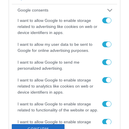
ΡΟΗ ΕΙΔΗΣΕΩΝ
Google consents
Το χρηματοδοτούμενο
από την ΕΕ έργο “The
I want to allow Google to enable storage
Gaming Police”
related to advertising like cookies on web or
ενισχύει την ασφάλεια
device identifiers in apps.
31.07.2026
των παιδιών στο
διαδίκτυο
I want to allow my user data to be sent to
ΑΑΔΕ: Διευκρινίσεις
Google for online advertising purposes.
για τα πρόστιμα σε
παραβάσεις που
I want to allow Google to send me
αφορούν τους ΦΗΜ
31.07.2026
personalized advertising.
Σ. Καλαφάτης: «Η
I want to allow Google to enable storage
Τεχνητή Νοημοσύνη
related to analytics like cookies on web or
δεν είναι απλώς μια
device identifiers in apps.
νέα τεχνολογία, είναι
31.07.2026
μια νέα βιομηχανική
I want to allow Google to enable storage
επανάσταση»
related to functionality of the website or app.
Νέος οδηγός του ΕΚΤ
για τη χρηματοδότηση
I want to allow Google to enable storage
των ελληνικών
related to personalization.