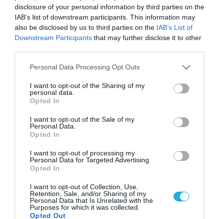
disclosure of your personal information by third parties on the
IAB’s list of downstream participants. This information may
also be disclosed by us to third parties on the
IAB’s List of
Downstream Participants
that may further disclose it to other
third parties.
Please note that this website/app uses one or more Google
Personal Data Processing Opt Outs
services and may gather and store information including but
not limited to your visit or usage behaviour. You may click to
I want to opt-out of the Sharing of my
personal data.
grant or deny consent to Google and its third-party tags to
Opted In
use your data for below specified purposes in below Google
consent section.
I want to opt-out of the Sale of my
Personal Data.
Opted In
I want to opt-out of processing my
Personal Data for Targeted Advertising.
Opted In
I want to opt-out of Collection, Use,
Retention, Sale, and/or Sharing of my
Personal Data that Is Unrelated with the
Purposes for which it was collected.
Opted Out