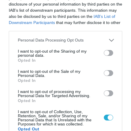
disclosure of your personal information by third parties on the
IAB’s list of downstream participants. This information may
also be disclosed by us to third parties on the
IAB’s List of
Downstream Participants
that may further disclose it to other
third parties.
Please note that this website/app uses one or more Google
Personal Data Processing Opt Outs
services and may gather and store information including but
not limited to your visit or usage behaviour. You may click to
I want to opt-out of the Sharing of my
personal data.
grant or deny consent to Google and its third-party tags to
Opted In
use your data for below specified purposes in below Google
consent section.
I want to opt-out of the Sale of my
Personal Data.
Opted In
I want to opt-out of processing my
Personal Data for Targeted Advertising.
Opted In
I want to opt-out of Collection, Use,
Retention, Sale, and/or Sharing of my
Personal Data that Is Unrelated with the
Purposes for which it was collected.
Opted Out