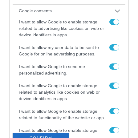
ΡΟΗ ΕΙΔΗΣΕΩΝ
Google consents
Το χρηματοδοτούμενο
από την ΕΕ έργο “The
I want to allow Google to enable storage
Gaming Police”
related to advertising like cookies on web or
ενισχύει την ασφάλεια
device identifiers in apps.
31.07.2026
των παιδιών στο
διαδίκτυο
I want to allow my user data to be sent to
ΑΑΔΕ: Διευκρινίσεις
Google for online advertising purposes.
για τα πρόστιμα σε
παραβάσεις που
I want to allow Google to send me
αφορούν τους ΦΗΜ
31.07.2026
personalized advertising.
Σ. Καλαφάτης: «Η
I want to allow Google to enable storage
Τεχνητή Νοημοσύνη
related to analytics like cookies on web or
δεν είναι απλώς μια
device identifiers in apps.
νέα τεχνολογία, είναι
31.07.2026
μια νέα βιομηχανική
I want to allow Google to enable storage
επανάσταση»
related to functionality of the website or app.
Νέος οδηγός του ΕΚΤ
για τη χρηματοδότηση
I want to allow Google to enable storage
των ελληνικών
related to personalization.