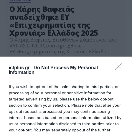
O Χάρης Βαφειάς
αναδείχθηκε EY
«Επιχειρηματίας της
Χρονιάς» Ελλάδος 2025
Ο Χάρης Βαφειάς, Διευθύνων Σύμβουλος του
VAFIAS GROUP, ανακηρύχθηκε
ΕΥ «Επιχειρηματίας της Χρονιάς» Ελλάδος
2025, στο πλαίσιο Τελετής Απονομής που
18.03.2026
διοργάνωσε η EY Ελλάδος την Τρίτη 17
ictplus.gr -
Do Not Process My Personal
Μαρτίου 2026 στο Μέγαρο Μουσικής Αθηνών,
Information
με Platinum Χορηγό την Alpha Bank. Στην
εκδήλωση παρευρέθηκαν, μεταξύ άλλων, ο
Αντιπρόεδρος της Κυβέρνησης, κύριος Κωστής
If you wish to opt-out of the sale, sharing to third parties, or
Χατζηδάκης, και κορυφαίες προσωπικότητες
processing of your personal or sensitive information for
του πολιτικού, […]
targeted advertising by us, please use the below opt-out
section to confirm your selection. Please note that after your
opt-out request is processed you may continue seeing
interest-based ads based on personal information utilized by
us or personal information disclosed to third parties prior to
your opt-out. You may separately opt-out of the further