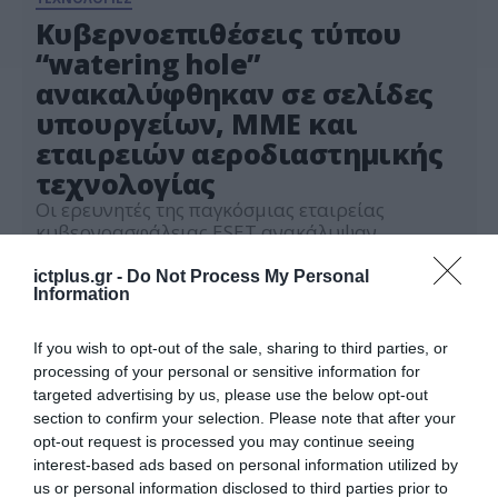
Κυβερνοεπιθέσεις τύπου
“watering hole”
ανακαλύφθηκαν σε σελίδες
υπουργείων, ΜΜΕ και
εταιρειών αεροδιαστημικής
τεχνολογίας
Οι ερευνητές της παγκόσμιας εταιρείας
κυβερνοασφάλειας ESET ανακάλυψαν
επιθέσεις τύπου «watering hole», δηλαδή
εκστρατείες στρατηγικών παραβιάσεων
ictplus.gr -
Do Not Process My Personal
18.11.2021
Information
ιστότοπων. Η συγκεκριμένη επίθεση είχε στόχο
κυβερνητικούς ιστότοπους, online σελίδες
μέσων ενημέρωσης, καθώς και ιστότοπους
If you wish to opt-out of the sale, sharing to third parties, or
παρόχων υπηρεσιών διαδικτύου και εταιρειών
processing of your personal or sensitive information for
αεροδιαστημικής/στρατιωτικής τεχνολογίας.
targeted advertising by us, please use the below opt-out
Watering-hole, δηλαδή «νερόλακκος», είναι η
section to confirm your selection. Please note that after your
ορολογία που χρησιμοποιείται στην
opt-out request is processed you may continue seeing
κυβερνοασφάλεια για να περιγράψει μια
interest-based ads based on personal information utilized by
στοχευμένη στρατηγική επίθεση […]
us or personal information disclosed to third parties prior to