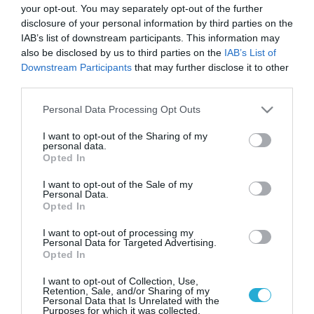
your opt-out. You may separately opt-out of the further
disclosure of your personal information by third parties on the
IAB’s list of downstream participants. This information may
also be disclosed by us to third parties on the
IAB’s List of
Downstream Participants
that may further disclose it to other
third parties.
Please note that this website/app uses one or more Google
Personal Data Processing Opt Outs
services and may gather and store information including but
not limited to your visit or usage behaviour. You may click to
I want to opt-out of the Sharing of my
personal data.
grant or deny consent to Google and its third-party tags to
Opted In
use your data for below specified purposes in below Google
consent section.
I want to opt-out of the Sale of my
Personal Data.
Opted In
I want to opt-out of processing my
Personal Data for Targeted Advertising.
Opted In
I want to opt-out of Collection, Use,
Retention, Sale, and/or Sharing of my
Personal Data that Is Unrelated with the
Purposes for which it was collected.