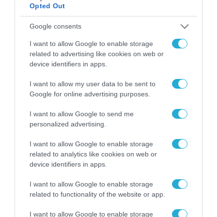
Opted Out
Google consents
ΡΟΗ ΕΙΔΗΣΕΩΝ
I want to allow Google to enable storage
Το χρηματοδοτούμενο
related to advertising like cookies on web or
από την ΕΕ έργο “The
device identifiers in apps.
Gaming Police”
ενισχύει την ασφάλεια
31.07.2026
I want to allow my user data to be sent to
των παιδιών στο
Google for online advertising purposes.
διαδίκτυο
ΑΑΔΕ: Διευκρινίσεις
για τα πρόστιμα σε
I want to allow Google to send me
παραβάσεις που
personalized advertising.
αφορούν τους ΦΗΜ
31.07.2026
I want to allow Google to enable storage
related to analytics like cookies on web or
Σ. Καλαφάτης: «Η
device identifiers in apps.
Τεχνητή Νοημοσύνη
δεν είναι απλώς μια
I want to allow Google to enable storage
νέα τεχνολογία, είναι
31.07.2026
related to functionality of the website or app.
μια νέα βιομηχανική
επανάσταση»
Νέος οδηγός του ΕΚΤ
I want to allow Google to enable storage