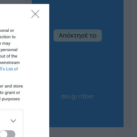
sonal or
ection to
ou may
 personal
out of the
 downstream
B’s List of
er and store
to grant or
ed purposes