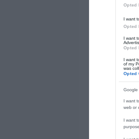
Opted 
I want t
Opted 
I want 
Advertis
Opted 
I want t
of my P
was col
Opted 
Google 
I want t
web or d
I want t
purpose