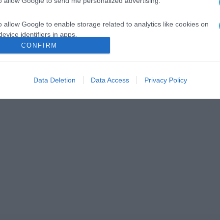
to allow Google to send me personalized advertising.
o allow Google to enable storage related to analytics like cookies on
evice identifiers in apps.
CONFIRM
o allow Google to enable storage related to functionality of the website
Data Deletion
Data Access
Privacy Policy
o allow Google to enable storage related to personalization.
o allow Google to enable storage related to security, including
cation functionality and fraud prevention, and other user protection.