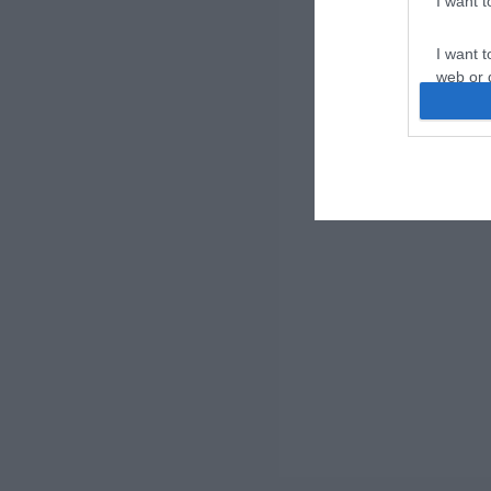
I want 
I want t
web or d
I want t
or app.
I want t
I want t
authenti