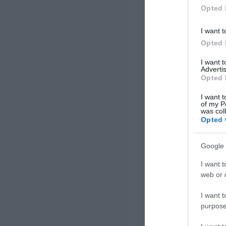
Opted 
I want t
Opted 
I want 
Advertis
Opted 
I want t
of my P
was col
Opted 
Google 
I want t
web or d
I want t
purpose