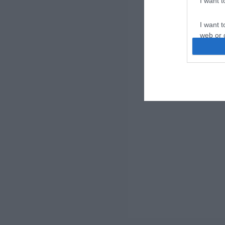
I want 
I want t
web or d
I want t
or app.
I want t
I want t
authenti