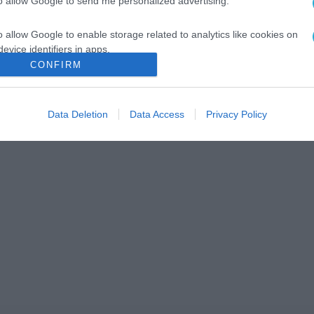
to allow Google to send me personalized advertising.
o allow Google to enable storage related to analytics like cookies on
evice identifiers in apps.
CONFIRM
o allow Google to enable storage related to functionality of the website
Data Deletion
Data Access
Privacy Policy
o allow Google to enable storage related to personalization.
o allow Google to enable storage related to security, including
cation functionality and fraud prevention, and other user protection.