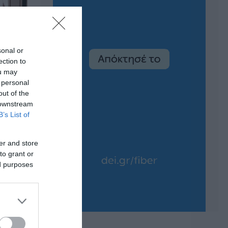
sonal or
ection to
ou may
 personal
out of the
 downstream
B’s List of
er and store
to grant or
ed purposes