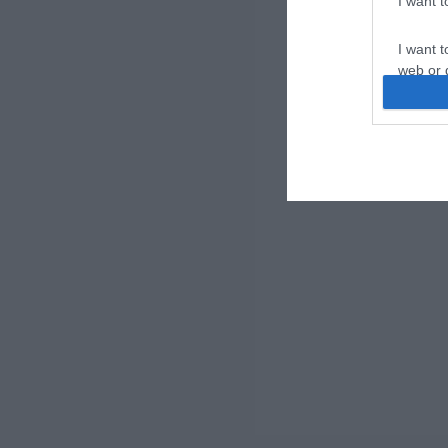
I want 
I want t
web or d
I want t
or app.
I want t
I want t
authenti