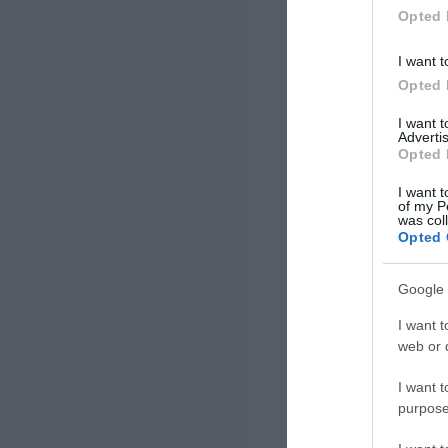
συνεχόμενη χρονιά […]
Opted 
I want t
Opted 
I want 
Advertis
Opted 
I want t
of my P
was col
Opted 
Google 
I want t
web or d
I want t
purpose