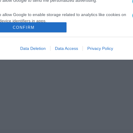
to allow Google to send me personalized advertising.
o allow Google to enable storage related to analytics like cookies on
evice identifiers in apps.
CONFIRM
o allow Google to enable storage related to functionality of the website
Data Deletion
Data Access
Privacy Policy
o allow Google to enable storage related to personalization.
o allow Google to enable storage related to security, including
cation functionality and fraud prevention, and other user protection.