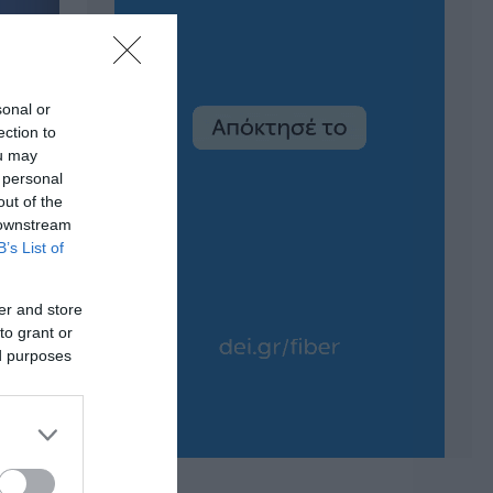
sonal or
ection to
ou may
 personal
out of the
 downstream
B’s List of
er and store
to grant or
ed purposes