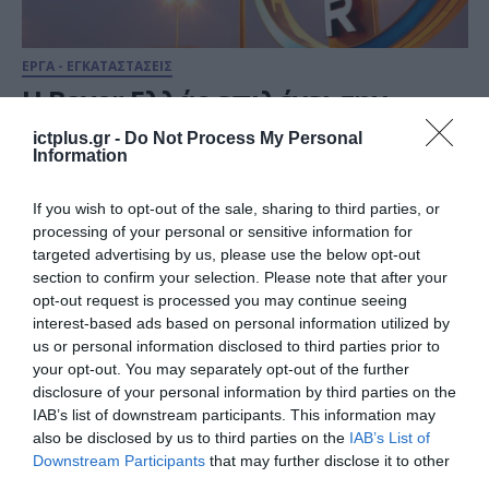
ΕΡΓΑ - ΕΓΚΑΤΑΣΤΑΣΕΙΣ
Η Bayer Ελλάς επιλέγει την
Entersoft ως πάροχο
ictplus.gr -
Do Not Process My Personal
ηλεκτρονικής τιμολόγησης
Information
17.07.2024
If you wish to opt-out of the sale, sharing to third parties, or
processing of your personal or sensitive information for
targeted advertising by us, please use the below opt-out
section to confirm your selection. Please note that after your
opt-out request is processed you may continue seeing
interest-based ads based on personal information utilized by
us or personal information disclosed to third parties prior to
your opt-out. You may separately opt-out of the further
disclosure of your personal information by third parties on the
IAB’s list of downstream participants. This information may
also be disclosed by us to third parties on the
IAB’s List of
Downstream Participants
that may further disclose it to other
third parties.