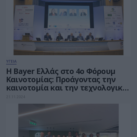
ΥΓΕΙΑ
Η Bayer Ελλάς στο 4ο Φόρουμ
Καινοτομίας: Προάγοντας την
καινοτομία και την τεχνολογική
μετάβαση στην υγεία
21.11.2024