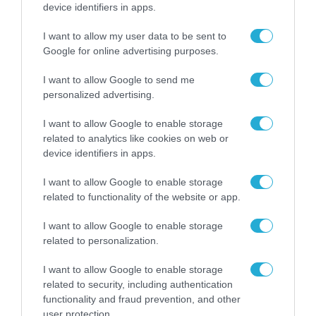
device identifiers in apps.
τη We4all συνεχίζεται με κοινό
στόχο τη δημιουργία ενός
I want to allow my user data to be sent to
βιώσιμου μέλλοντος
Google for online advertising purposes.
22.03.2024
I want to allow Google to send me
personalized advertising.
I want to allow Google to enable storage
related to analytics like cookies on web or
device identifiers in apps.
I want to allow Google to enable storage
related to functionality of the website or app.
I want to allow Google to enable storage
related to personalization.
ΚΟΙΝΩΝΙΚΗ ΔΡΑΣΗ
I want to allow Google to enable storage
H Bayer Ελλάς στο πλευρό του
related to security, including authentication
Έλληνα επαγγελματία στην
functionality and fraud prevention, and other
user protection.