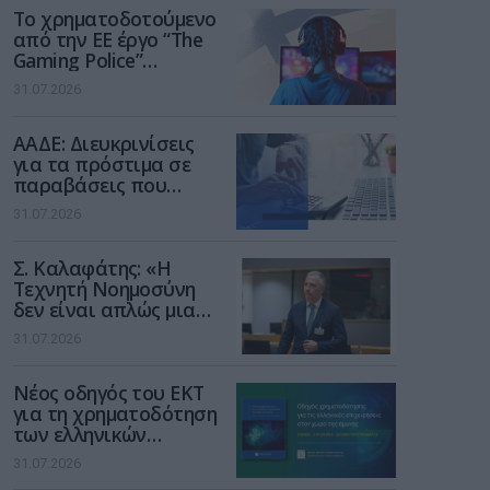
Το χρηματοδοτούμενο
από την ΕΕ έργο “The
Gaming Police”
ενισχύει την ασφάλεια
31.07.2026
των παιδιών στο
διαδίκτυο
ΑΑΔΕ: Διευκρινίσεις
για τα πρόστιμα σε
παραβάσεις που
αφορούν τους ΦΗΜ
31.07.2026
Σ. Καλαφάτης: «Η
Τεχνητή Νοημοσύνη
δεν είναι απλώς μια
νέα τεχνολογία, είναι
31.07.2026
μια νέα βιομηχανική
επανάσταση»
Νέος οδηγός του ΕΚΤ
για τη χρηματοδότηση
των ελληνικών
επιχειρήσεων στον
31.07.2026
χώρο της άμυνας