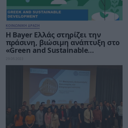
ΚΟΙΝΩΝΙΚΗ ΔΡΑΣΗ
Η Bayer Ελλάς στηρίζει την
πράσινη, βιώσιμη ανάπτυξη στο
«Green and Sustainable
Development Accelerator» του
29.05.2023
HIGGS