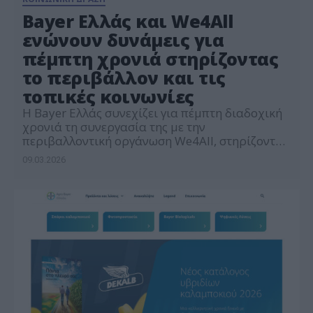
Bayer Ελλάς και We4All
ενώνουν δυνάμεις για
πέμπτη χρονιά στηρίζοντας
το περιβάλλον και τις
τοπικές κοινωνίες
Η Bayer Ελλάς συνεχίζει για πέμπτη διαδοχική
χρονιά τη συνεργασία της με την
περιβαλλοντική οργάνωση We4All, στηρίζοντας
το έργο αποκατάστασης του φυσικού
09.03.2026
περιβάλλοντος στη Βόρεια Εύβοια, μια περιοχή
που επλήγη σοβαρά από τις καταστροφικές
πυρκαγιές των τελευταίων ετών. Μέσα από
στοχευμένες δράσεις, η εταιρεία συμβάλλει
τόσο στην αποκατάσταση του φυσικού
περιβάλλοντος όσο και στην ενδυνάμωση […]