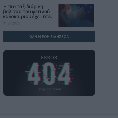
Η πιο ταξιδιάρικη
βαλίτσα του φετινού
καλοκαιριού έχει την
υπογραφή της Xiaomi
31.07.2026
ΟΛΗ Η ΡΟΗ ΕΙΔΗΣΕΩΝ