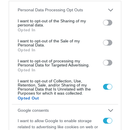
ΚΟΙΝΩΝΙΚΗ ΔΡΑΣΗ
Please note that this website/app uses one or more Google
Personal Data Processing Opt Outs
Bayer Ελλάς: Φρόντισε την υγεία
services and may gather and store information including but
σου με μια απλή εξέταση
not limited to your visit or usage behaviour. You may click to
I want to opt-out of the Sharing of my
personal data.
αίματος!!! #PSAxou
grant or deny consent to Google and its third-party tags to
Opted In
use your data for below specified purposes in below Google
12.06.2024
consent section.
I want to opt-out of the Sale of my
Personal Data.
Opted In
I want to opt-out of processing my
Personal Data for Targeted Advertising.
Opted In
I want to opt-out of Collection, Use,
Retention, Sale, and/or Sharing of my
Personal Data that Is Unrelated with the
Purposes for which it was collected.
Opted Out
Google consents
ΚΟΙΝΩΝΙΚΗ ΔΡΑΣΗ
I want to allow Google to enable storage
related to advertising like cookies on web or
Η συνεργασία της Bayer Ελλάς με