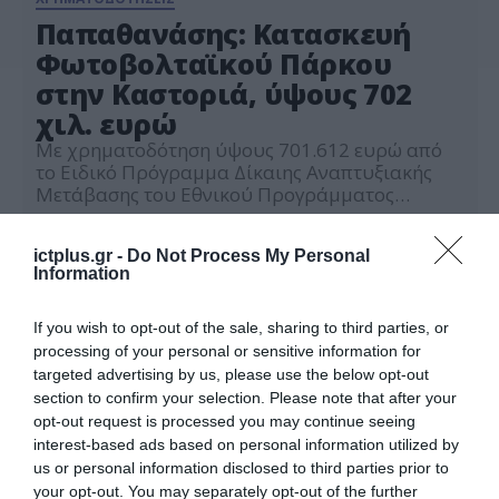
Παπαθανάσης: Κατασκευή
Φωτοβολταϊκού Πάρκου
στην Καστοριά, ύψους 702
χιλ. ευρώ
Με χρηματοδότηση ύψους 701.612 ευρώ από
το Ειδικό Πρόγραμμα Δίκαιης Αναπτυξιακής
Μετάβασης του Εθνικού Προγράμματος
Ανάπτυξης (ΕΠΑ) 2021-2025 ξεκινά η
28.04.2026
δημιουργία φωτοβολταϊκού σταθμού στην
ictplus.gr -
Do Not Process My Personal
περιοχή Λάγουρα του Δήμου Άργους
Information
Ορεστικού Καστοριάς μετά από απόφαση του
Αναπληρωτή Υπουργού Εθνικής Οικονομίας και
Οικονομικών Νίκου Παπαθανάση.
If you wish to opt-out of the sale, sharing to third parties, or
Συγκεκριμένα, η κατασκευή, με σύστημα
processing of your personal or sensitive information for
ιχνηλάτησης και αποθήκευση ενέργειας,
targeted advertising by us, please use the below opt-out
αποσκοπεί στην κάλυψη […]
section to confirm your selection. Please note that after your
opt-out request is processed you may continue seeing
interest-based ads based on personal information utilized by
us or personal information disclosed to third parties prior to
your opt-out. You may separately opt-out of the further