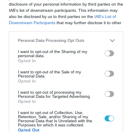
disclosure of your personal information by third parties on the
IAB’s list of downstream participants. This information may
also be disclosed by us to third parties on the
IAB’s List of
Downstream Participants
that may further disclose it to other
third parties.
Please note that this website/app uses one or more Google
Personal Data Processing Opt Outs
services and may gather and store information including but
not limited to your visit or usage behaviour. You may click to
I want to opt-out of the Sharing of my
personal data.
grant or deny consent to Google and its third-party tags to
Opted In
use your data for below specified purposes in below Google
consent section.
I want to opt-out of the Sale of my
Personal Data.
Opted In
I want to opt-out of processing my
Personal Data for Targeted Advertising.
Opted In
I want to opt-out of Collection, Use,
Retention, Sale, and/or Sharing of my
Personal Data that Is Unrelated with the
Purposes for which it was collected.
Opted Out