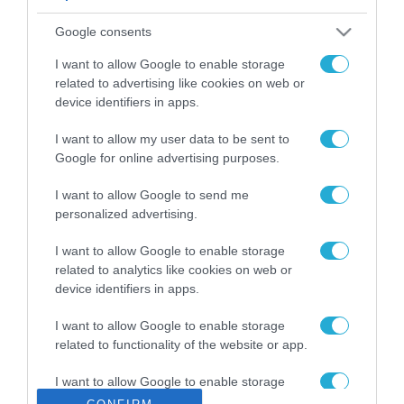
ΡΟΗ ΕΙΔΗΣΕΩΝ
Google consents
Το χρηματοδοτούμενο
από την ΕΕ έργο “The
I want to allow Google to enable storage
Gaming Police”
related to advertising like cookies on web or
ενισχύει την ασφάλεια
device identifiers in apps.
31.07.2026
των παιδιών στο
διαδίκτυο
I want to allow my user data to be sent to
ΑΑΔΕ: Διευκρινίσεις
Google for online advertising purposes.
για τα πρόστιμα σε
παραβάσεις που
I want to allow Google to send me
αφορούν τους ΦΗΜ
31.07.2026
personalized advertising.
Σ. Καλαφάτης: «Η
I want to allow Google to enable storage
Τεχνητή Νοημοσύνη
related to analytics like cookies on web or
δεν είναι απλώς μια
device identifiers in apps.
νέα τεχνολογία, είναι
31.07.2026
μια νέα βιομηχανική
I want to allow Google to enable storage
επανάσταση»
related to functionality of the website or app.
Νέος οδηγός του ΕΚΤ
για τη χρηματοδότηση
I want to allow Google to enable storage
των ελληνικών
related to personalization.