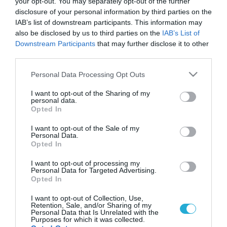
your opt-out. You may separately opt-out of the further
disclosure of your personal information by third parties on the
IAB’s list of downstream participants. This information may
also be disclosed by us to third parties on the
IAB’s List of
Downstream Participants
that may further disclose it to other
third parties.
Please note that this website/app uses one or more Google
Personal Data Processing Opt Outs
services and may gather and store information including but
not limited to your visit or usage behaviour. You may click to
I want to opt-out of the Sharing of my
personal data.
grant or deny consent to Google and its third-party tags to
Opted In
use your data for below specified purposes in below Google
consent section.
I want to opt-out of the Sale of my
Personal Data.
Opted In
I want to opt-out of processing my
Personal Data for Targeted Advertising.
Opted In
I want to opt-out of Collection, Use,
Retention, Sale, and/or Sharing of my
Personal Data that Is Unrelated with the
Purposes for which it was collected.