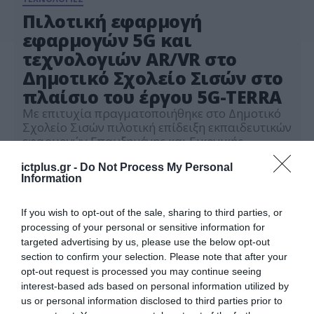
Πιλοτική εφαρμογή
εφαρμογών 5G και
τεχνολογιών AR/VR στο
Δημοτικό Σχολείο Σισών στο
πλαίσιο του έργου 5G-TERRA
Με επιτυχία πραγματοποιήθηκε στο Δημοτικό
Σχολείο Σισών πιλοτική επίδειξη εκπαιδευτικών
εφαρμογών Επαυξημένης και Εικονικής
Πραγματικότητας (AR/VR), στο πλαίσιο του
20.05.2026
ευρωπαϊκού έργου 5G-TERRA, στο οποίο
ictplus.gr -
Do Not Process My Personal
Information
συμμετέχει η Περιφέρεια Κρήτης. Η δράση
υλοποιήθηκε από τη Γενική Διεύθυνση
Δημόσιας Υγείας & Κοινωνικής Μέριμνας της
If you wish to opt-out of the sale, sharing to third parties, or
Περιφέρειας Κρήτης, σε συνεργασία με τον
processing of your personal or sensitive information for
τεχνολογικό εταίρο WINGS ICT Solutions,
targeted advertising by us, please use the below opt-out
αξιοποιώντας την υποδομή […]
section to confirm your selection. Please note that after your
opt-out request is processed you may continue seeing
interest-based ads based on personal information utilized by
us or personal information disclosed to third parties prior to