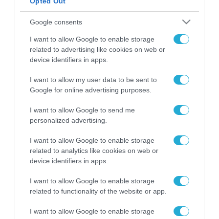
Opted Out
ΡΟΗ ΕΙΔΗΣΕΩΝ
Google consents
Το χρηματοδοτούμενο
I want to allow Google to enable storage
από την ΕΕ έργο “The
related to advertising like cookies on web or
Gaming Police”
device identifiers in apps.
ενισχύει την ασφάλεια
31.07.2026
των παιδιών στο
I want to allow my user data to be sent to
διαδίκτυο
Google for online advertising purposes.
ΑΑΔΕ: Διευκρινίσεις
για τα πρόστιμα σε
παραβάσεις που
I want to allow Google to send me
αφορούν τους ΦΗΜ
personalized advertising.
31.07.2026
I want to allow Google to enable storage
Σ. Καλαφάτης: «Η
related to analytics like cookies on web or
Τεχνητή Νοημοσύνη
device identifiers in apps.
δεν είναι απλώς μια
νέα τεχνολογία, είναι
31.07.2026
I want to allow Google to enable storage
μια νέα βιομηχανική
related to functionality of the website or app.
επανάσταση»
Νέος οδηγός του ΕΚΤ
I want to allow Google to enable storage
για τη χρηματοδότηση