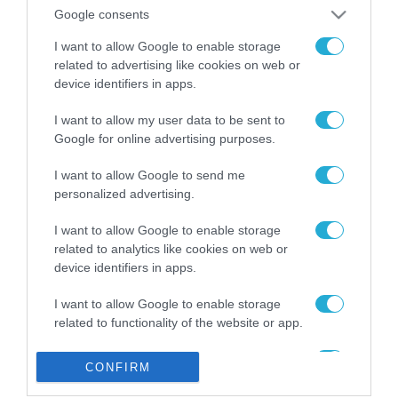
από την ΕΕ έργο “The
Google consents
Gaming Police”
ενισχύει την ασφάλεια
I want to allow Google to enable storage
31.07.2026
των παιδιών στο
related to advertising like cookies on web or
διαδίκτυο
device identifiers in apps.
ΑΑΔΕ: Διευκρινίσεις
για τα πρόστιμα σε
I want to allow my user data to be sent to
παραβάσεις που
Google for online advertising purposes.
αφορούν τους ΦΗΜ
31.07.2026
I want to allow Google to send me
personalized advertising.
Σ. Καλαφάτης: «Η
Τεχνητή Νοημοσύνη
δεν είναι απλώς μια
I want to allow Google to enable storage
νέα τεχνολογία, είναι
related to analytics like cookies on web or
31.07.2026
μια νέα βιομηχανική
device identifiers in apps.
επανάσταση»
Νέος οδηγός του ΕΚΤ
I want to allow Google to enable storage
για τη χρηματοδότηση
related to functionality of the website or app.
των ελληνικών
επιχειρήσεων στον
31.07.2026
I want to allow Google to enable storage
χώρο της άμυνας
CONFIRM
related to personalization.