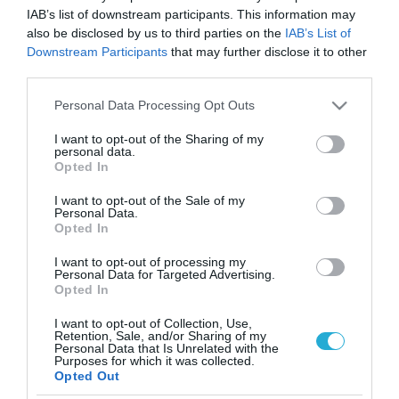
IAB’s list of downstream participants. This information may
also be disclosed by us to third parties on the
IAB’s List of
Downstream Participants
that may further disclose it to other
third parties.
Please note that this website/app uses one or more Google
Personal Data Processing Opt Outs
services and may gather and store information including but
not limited to your visit or usage behaviour. You may click to
I want to opt-out of the Sharing of my
personal data.
grant or deny consent to Google and its third-party tags to
Opted In
use your data for below specified purposes in below Google
consent section.
I want to opt-out of the Sale of my
Personal Data.
Opted In
I want to opt-out of processing my
Personal Data for Targeted Advertising.
Opted In
I want to opt-out of Collection, Use,
Retention, Sale, and/or Sharing of my
Personal Data that Is Unrelated with the
ΡΟΗ ΕΙΔΗΣΕΩΝ
Purposes for which it was collected.
Opted Out
Το χρηματοδοτούμενο