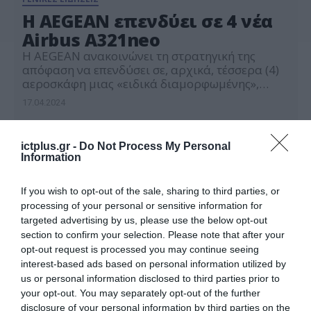
Η AEGEAN επενδύει σε 4 νέα
Airbus A321neo
Η AEGEAN ανακοινώνει τη στρατηγική της
απόφαση να επενδύσει σε, αρχικά, τέσσερα (4)
αεροσκάφη μιας «ειδικά διαμορφωμένης»,
αναβαθμισμένης, έκδοσης των A321neo, με
17.04.2024
δυνατότητα πτήσεων μεγαλύτερης εμβέλειας,
που θα μπορούν να φτάσουν και να
εξυπηρετήσουν αγορές εκτός Ε.Ε., που
ictplus.gr -
Do Not Process My Personal
βρίσκονται κυρίως στα νότια αλλά και
Information
νοτιοανατολικά της Ελλάδας. Αυτά τα νέα και
ειδικά διαμορφωμένα αεροσκάφη θα […]
If you wish to opt-out of the sale, sharing to third parties, or
processing of your personal or sensitive information for
targeted advertising by us, please use the below opt-out
section to confirm your selection. Please note that after your
opt-out request is processed you may continue seeing
interest-based ads based on personal information utilized by
us or personal information disclosed to third parties prior to
your opt-out. You may separately opt-out of the further
disclosure of your personal information by third parties on the