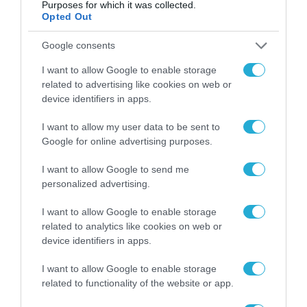
Purposes for which it was collected.
Opted Out
Google consents
I want to allow Google to enable storage
related to advertising like cookies on web or
device identifiers in apps.
ΡΟΗ ΕΙΔΗΣΕΩΝ
I want to allow my user data to be sent to
Google for online advertising purposes.
Το χρηματοδοτούμενο
από την ΕΕ έργο “The
I want to allow Google to send me
Gaming Police”
personalized advertising.
ενισχύει την ασφάλεια
31.07.2026
των παιδιών στο
I want to allow Google to enable storage
διαδίκτυο
related to analytics like cookies on web or
ΑΑΔΕ: Διευκρινίσεις
device identifiers in apps.
για τα πρόστιμα σε
παραβάσεις που
I want to allow Google to enable storage
αφορούν τους ΦΗΜ
31.07.2026
related to functionality of the website or app.