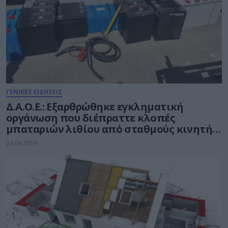
ΓΕΝΙΚΕΣ ΕΙΔΗΣΕΙΣ
Δ.Α.Ο.Ε.: Εξαρθρώθηκε εγκληματική
οργάνωση που διέπραττε κλοπές
μπαταριών λιθίου από σταθμούς κινητής
τηλεφωνίας
26.06.2026