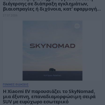
διέγερσης σε διάπραξη εγκλημάτων,
βιαιοπραγίες ή διχόνοια, κατ’ εφαρμογή
της Ευρωπαϊκής Πράξης για τις Ψηφιακές
27.07.2026
Υπηρεσίες – Digital Services Act (DSA)
ΓΕΝΙΚΕΣ ΕΙΔΗΣΕΙΣ
Η Xiaomi EV παρουσιάζει το SkyNomad,
μια έξυπνη, επαναδιαμορφώσιμη σειρά
SUV με ευρύχωρο εσωτερικό