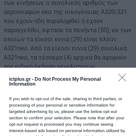
των κινήσεων, ο συνολικός αριθμός των
αεροσκαφών neo της οικογένειας A320/321
που έχουν ήδη παραληφθεί ή έχουν
παραγγελθεί, έφτασε τα πενήντα (50), εκ των
οποίων τα είκοσι εννιά (29) είναι πλέον
A321neo. Από τα είκοσι εννιά (29) συνολικά
Α321neo, τα τέσσερα (4) αρχικά θα αφορούν
την ειδική έκδοση μεγαλύτερων
αποστάσεων. Συνολικά είκοσι οχτώ (28)
ictplus.gr -
Do Not Process My Personal
αεροσκάφη neo έχουν ήδη παραδοθεί μέχρι
Information
σήμερα, ενώ άλλα είκοσι δύο (22) πρόκειται
If you wish to opt-out of the sale, sharing to third parties, or
να παραληφθούν στο διάστημα 2024 2028.
processing of your personal or sensitive information for
targeted advertising by us, please use the below opt-out
section to confirm your selection. Please note that after your
TAGS:
AEGEAN
AIRBUS A321NEO
opt-out request is processed you may continue seeing
interest-based ads based on personal information utilized by