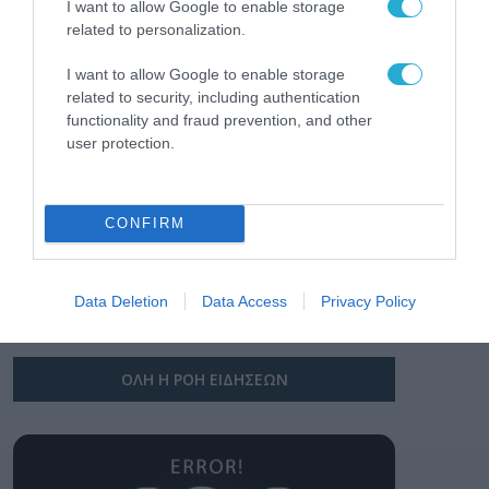
Σ. Καλαφάτης: «Η
I want to allow Google to enable storage
Τεχνητή Νοημοσύνη
related to personalization.
δεν είναι απλώς μια
νέα τεχνολογία, είναι
I want to allow Google to enable storage
31.07.2026
μια νέα βιομηχανική
related to security, including authentication
επανάσταση»
functionality and fraud prevention, and other
Νέος οδηγός του ΕΚΤ
user protection.
για τη χρηματοδότηση
των ελληνικών
επιχειρήσεων στον
31.07.2026
χώρο της άμυνας
CONFIRM
Η πιο ταξιδιάρικη
βαλίτσα του φετινού
καλοκαιριού έχει την
Data Deletion
Data Access
Privacy Policy
υπογραφή της Xiaomi
31.07.2026
ΟΛΗ Η ΡΟΗ ΕΙΔΗΣΕΩΝ