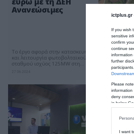
ευρώ με τη ΔΕΗ
Ανανεώσιμες
ictplus.gr
If you wish 
sensitive in
confirm you
continue se
Το έργο αφορά στην κατασκευή
information 
και λειτουργία φωτοβολταϊκού
further disc
σταθμού ισχύος 125MW στη
participants
Μεγαλόπολη
27.06.2024
Downstream 
Please note
information 
deny consent
in below Go
Persona
I want t