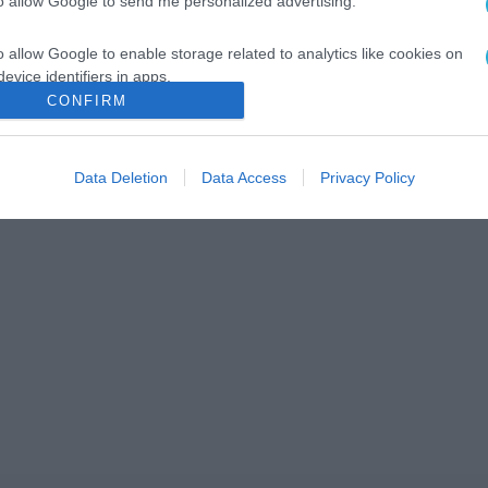
to allow Google to send me personalized advertising.
o allow Google to enable storage related to analytics like cookies on
evice identifiers in apps.
CONFIRM
o allow Google to enable storage related to functionality of the website
Data Deletion
Data Access
Privacy Policy
o allow Google to enable storage related to personalization.
o allow Google to enable storage related to security, including
cation functionality and fraud prevention, and other user protection.