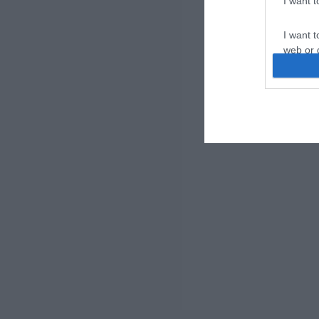
I want 
I want t
web or d
I want t
or app.
I want t
I want t
authenti