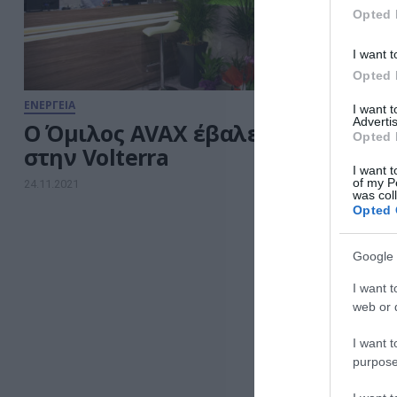
Opted 
I want t
Opted 
ΕΝΕΡΓΕΙΑ
I want 
Advertis
O Όμιλος AVAX έβαλε πωλητήριο
Opted 
στην Volterra
I want t
of my P
24.11.2021
was col
Opted 
Google 
I want t
web or d
I want t
purpose