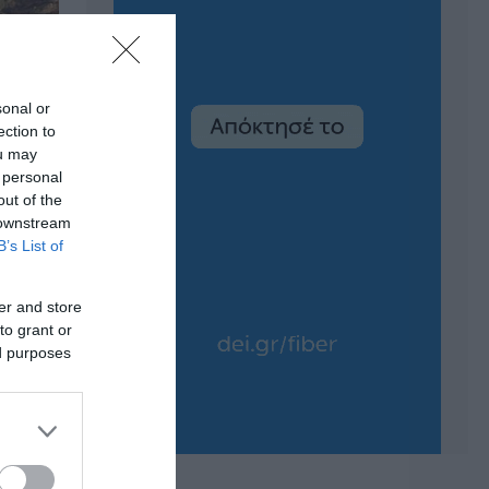
sonal or
ection to
ou may
 personal
out of the
 downstream
B’s List of
er and store
to grant or
ed purposes