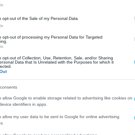
In
o opt-out of the Sale of my Personal Data.
In
ΟΙΚΟΝΟΜΙΚΑ ΑΠΟΤΕΛΕΣΜΑΤΑ
to opt-out of processing my Personal Data for Targeted
ing.
Όμιλος ΑΒΑΞ: Επιστροφή στην
In
κερδοφορία και σταθερός κύκλο
o opt-out of Collection, Use, Retention, Sale, and/or Sharing
εργασιών σε μια χρονιά
ersonal Data that Is Unrelated with the Purposes for which it
lected.
πρωτόγνωρων προκλήσεων
28.04.2021
Out
consents
o allow Google to enable storage related to advertising like cookies on
evice identifiers in apps.
o allow my user data to be sent to Google for online advertising
s.