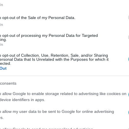
In
o opt-out of the Sale of my Personal Data.
In
ΕΠΙΚΑΙΡΟΤΗΤΑ
to opt-out of processing my Personal Data for Targeted
ing.
Σε ισχύ από αύριο το Ψηφιακό
In
Πιστοποιητικό Εμβολιασμού
o opt-out of Collection, Use, Retention, Sale, and/or Sharing
”
ersonal Data that Is Unrelated with the Purposes for which it
30.06.2021
lected.
Out
consents
o allow Google to enable storage related to advertising like cookies on
evice identifiers in apps.
o allow my user data to be sent to Google for online advertising
s.