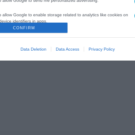
to allow Google to send me personalized advertising.
o allow Google to enable storage related to analytics like cookies on
evice identifiers in apps.
CONFIRM
o allow Google to enable storage related to functionality of the website
Data Deletion
Data Access
Privacy Policy
o allow Google to enable storage related to personalization.
o allow Google to enable storage related to security, including
cation functionality and fraud prevention, and other user protection.