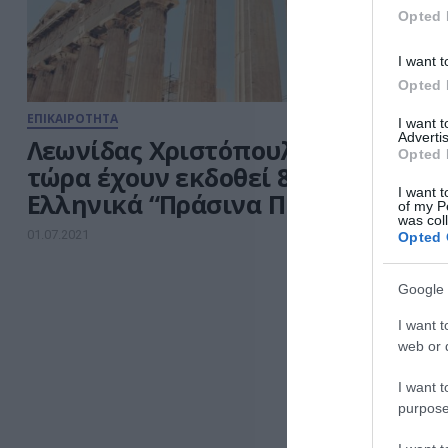
Opted 
I want t
Opted 
ΕΠΙΚΑΙΡΟΤΗΤΑ
I want 
Advertis
Λεωνίδας Χριστόπουλος: Μέχρι
Opted 
τώρα έχουν εκδοθεί 850 χιλ.
I want t
Ελληνικά “Πράσινα Πιστοποιητικά
of my P
was col
01.07.2021
Opted 
Google 
I want t
web or d
I want t
purpose