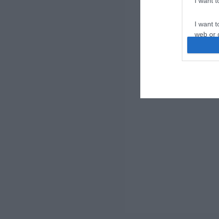
I want 
I want t
web or d
I want t
or app.
I want t
I want t
authenti