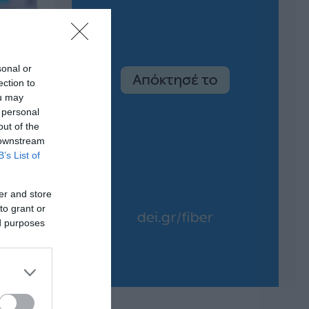
sonal or
ection to
ou may
 personal
out of the
 downstream
B’s List of
er and store
to grant or
ed purposes