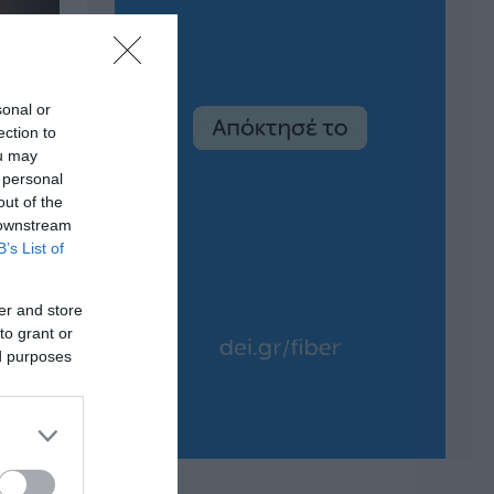
sonal or
ection to
ou may
 personal
out of the
 downstream
B’s List of
er and store
to grant or
ed purposes