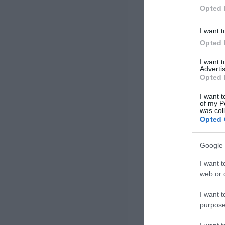
Opted 
I want t
Opted 
I want 
Advertis
Opted 
I want t
of my P
was col
Opted 
Google 
I want t
web or d
I want t
purpose