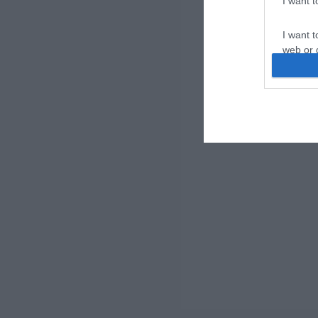
I want 
I want t
web or d
I want t
or app.
I want t
I want t
authenti