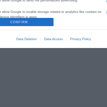
to allow Google to send me personalized advertising.
o allow Google to enable storage related to analytics like cookies on
evice identifiers in apps.
CONFIRM
o allow Google to enable storage related to functionality of the website
Data Deletion
Data Access
Privacy Policy
o allow Google to enable storage related to personalization.
o allow Google to enable storage related to security, including
cation functionality and fraud prevention, and other user protection.